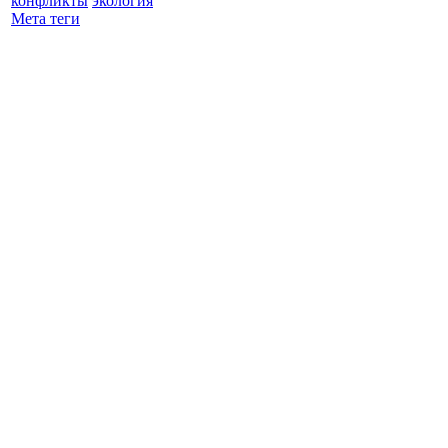
конфликты
экология
Мета теги