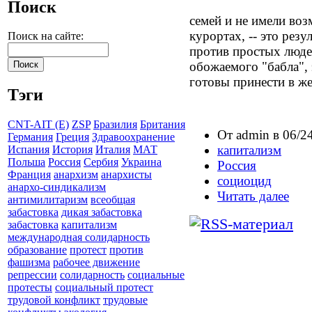
Поиск
семей и не имели во
курортах, -- это рез
Поиск на сайте:
против простых люде
обожаемого "бабла", 
готовы принести в ж
Тэги
CNT-AIT (E)
ZSP
Бразилия
Британия
От admin в 06/24
Германия
Греция
Здравоохранение
капитализм
Испания
История
Италия
МАТ
Польша
Россия
Сербия
Украина
Россия
Франция
анархизм
анархисты
социоцид
анархо-синдикализм
Читать далее
антимилитаризм
всеобщая
забастовка
дикая забастовка
забастовка
капитализм
международная солидарность
образование
протест
против
фашизма
рабочее движение
репрессии
солидарность
социальные
протесты
социальный протест
трудовой конфликт
трудовые