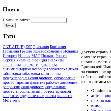
Поиск
Поиск на сайте:
Тэги
CNT-AIT (E)
ZSP
Бразилия
Британия
Германия
Греция
Здравоохранение
Испания
другую страну. 
История
Италия
МАТ
Польша
Россия
славные герои, 
Сербия
Украина
Франция
анархизм
независимость 
анархисты
анархо-синдикализм
Британской Импе
антимилитаризм
всеобщая забастовка
дикая
за священное пр
забастовка
забастовка
капитализм
собственной сто
международная солидарность
образование
в незнакомом ме
протест
против фашизма
рабочее движение
репрессии
солидарность
социальные
От admin в
протесты
социальный протест
трудовой
антинацио
конфликт
трудовые конфликты
экология
против на
Мета теги
юмор
Читать дал