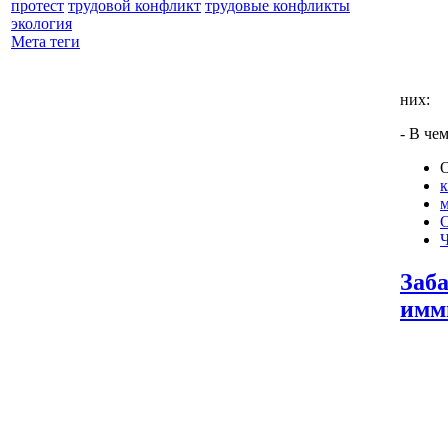
протест
трудовой конфликт
трудовые конфликты
экология
Мета теги
них:
- В че
О
к
Ч
Заба
имм