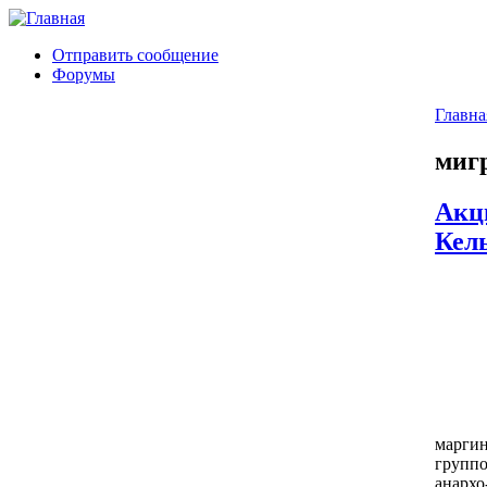
Отправить сообщение
Форумы
Главна
миг
Акц
Кел
маргин
группо
анархо