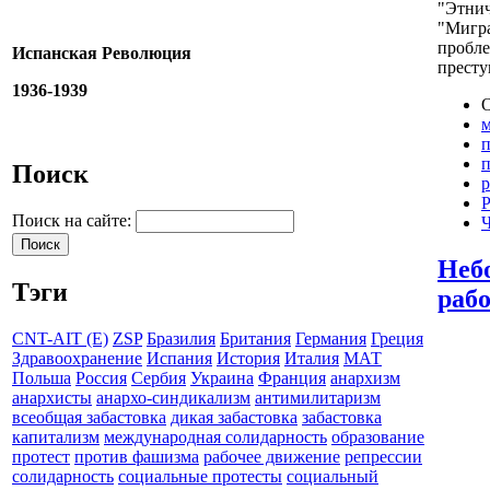
"Этнич
"Мигра
пробле
Испанская Революция
престу
1936-1939
О
Поиск
р
Р
Поиск на сайте:
Ч
Неб
Тэги
раб
CNT-AIT (E)
ZSP
Бразилия
Британия
Германия
Греция
Здравоохранение
Испания
История
Италия
МАТ
Польша
Россия
Сербия
Украина
Франция
анархизм
анархисты
анархо-синдикализм
антимилитаризм
всеобщая забастовка
дикая забастовка
забастовка
капитализм
международная солидарность
образование
протест
против фашизма
рабочее движение
репрессии
солидарность
социальные протесты
социальный