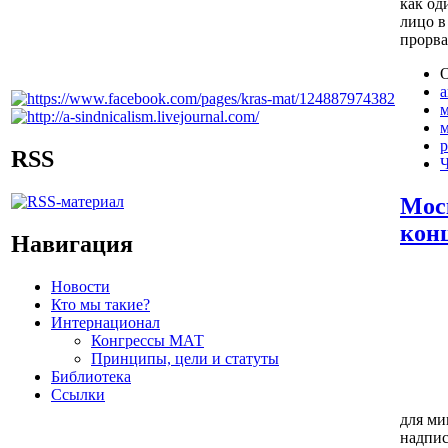
как од
лицо в
прорва
О
м
р
RSS
Ч
Мос
кон
Навигация
Новости
Кто мы такие?
Интернационал
Конгрессы МАТ
Принципы, цели и статуты
Библиотека
Ссылки
для ми
надпис