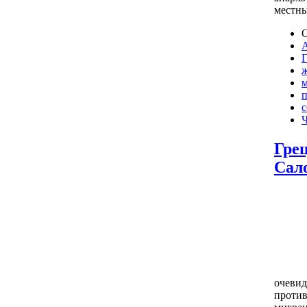
местн
О
п
с
Ч
Гре
Сал
очевид
против