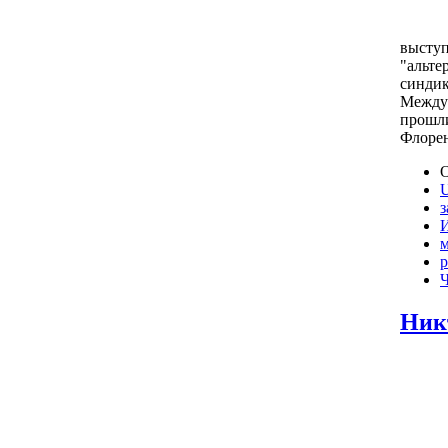
выступ
"альте
синдик
Междун
прошли
Флорен
О
з
р
Ч
Ник