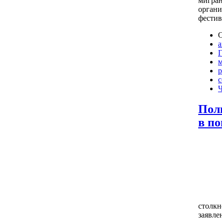
мигран
органи
фестив
О
Г
р
с
Ч
Пол
в п
столкн
заявле