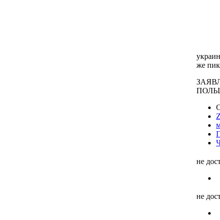
украин
же пик
ЗАЯВ
ПОЛЬ
О
Ч
не дос
не дос