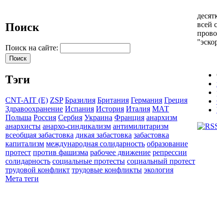
десят
всей 
Поиск
прово
"эско
Поиск на сайте:
Тэги
CNT-AIT (E)
ZSP
Бразилия
Британия
Германия
Греция
Здравоохранение
Испания
История
Италия
МАТ
Польша
Россия
Сербия
Украина
Франция
анархизм
анархисты
анархо-синдикализм
антимилитаризм
всеобщая забастовка
дикая забастовка
забастовка
капитализм
международная солидарность
образование
протест
против фашизма
рабочее движение
репрессии
солидарность
социальные протесты
социальный протест
трудовой конфликт
трудовые конфликты
экология
Мета теги