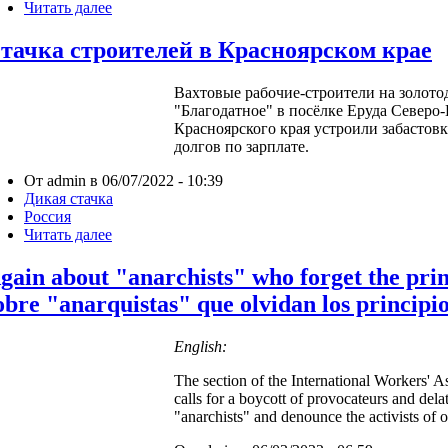
Читать далее
тачка строителей в Красноярском крае
Вахтовые рабочие-строители на золо
"Благодатное" в посёлке Еруда Северо
Красноярского края устроили забастов
долгов по зарплате.
От admin в 06/07/2022 - 10:39
Дикая стачка
Россия
Читать далее
gain about "anarchists" who forget the prin
obre "anarquistas" que olvidan los principi
English:
The section of the International Workers' As
calls for a boycott of provocateurs and del
"anarchists" and denounce the activists of o