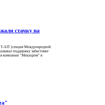
жали стачку на
T-AIT (секция Международной
казывал поддержку забастовке
ия компании "Мекахром" в
та"