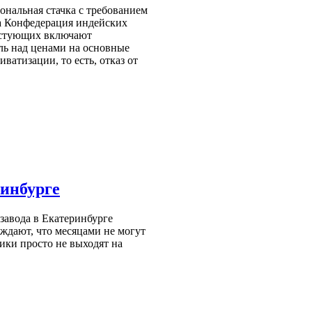
ональная стачка с требованием
а Конфедерация индейских
естующих включают
ль над ценами на основные
ватизации, то есть, отказ от
ринбурге
завода в Екатеринбурге
рждают, что месяцами не могут
ики просто не выходят на