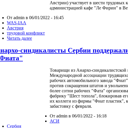
Австрии) участвует в шести трудовых к
администрацией кафе "Ле Фирин" в Ве
От admin в 06/01/2022 - 16:45
WAS-IAA
Австрия
трудовой конфликт
Читать далее
нархо-синдикалисты Сербии поддержали
Фиата"
Товарищи из Анархо-синдикалистской
Международной ассоциации трудящихся
рабочих автомобильного завода "Фиат"
против сокращения штатов и увольнен
более сотни рабочих "Фата" организова
фабрику "Шест топола", блокировав ег
их коллеги из фирмы "Фиат пластик",
забастовку с февраля.
От admin в 06/01/2022 - 16:18
АСИ
Сербия