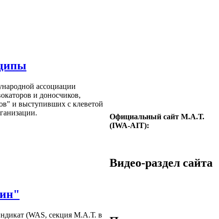
нципы
ународной ассоциации
вокаторов и доносчиков,
в" и выступивших с клеветой
ганизации.
Официальный сайт М.А.Т.
(IWA-AIT):
Видео-раздел сайта
рин"
ндикат (WAS, секция М.А.Т. в