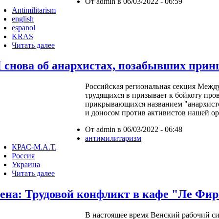
От admin в 06/03/2022 - 06:59
Antimilitarism
english
espanol
KRAS
Читать далее
 снова об анархистах, позабывших при
Российская региональная секция Межд
трудящихся в призывает к бойкоту про
прикрывающихся названием "анархисто
и доносом против активистов нашей ор
От admin в 06/03/2022 - 06:48
антимилитаризм
КРАС-М.А.Т.
Россия
Украина
Читать далее
ена: Трудовой конфликт в кафе "Ле Фи
В настоящее время Венский рабочий си