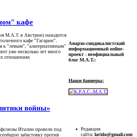
ном" кафе
я М.А.Т. в Австрии) находится
столичного кафе "Гагарин".
Анархо-синдикалистский
бя к "левым", "альтернативным"
информационный online-
вот уже несколько лет много
проект - неофициальный
ых отношениях
блог М.А.Т.:
Наши баннеры:
олитики войны»
Редакция
рофсоюзы Италии провели под
сайта:
larido@gmail.com
 всеобщую забастовку против