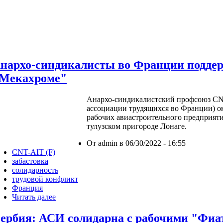
нархо-синдикалисты во Франции поддер
Мекахроме"
Анархо-синдикалистский профсоюз CN
ассоциации трудящихся во Франции) о
рабочих авиастроительного предприят
тулузском пригороде Лонаге.
От admin в 06/30/2022 - 16:55
CNT-AIT (F)
забастовка
солидарность
трудовой конфликт
Франция
Читать далее
ербия: АСИ солидарна с рабочими "Фиа