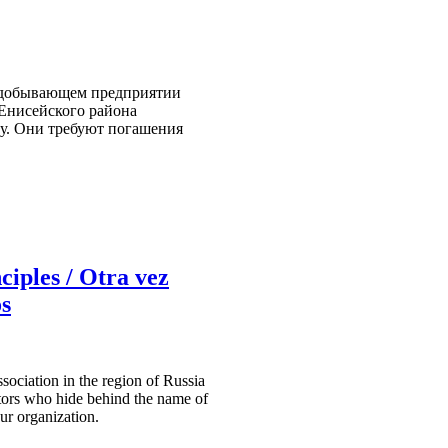
тодобывающем предприятии
-Енисейского района
ку. Они требуют погашения
ciples / Otra vez
os
sociation in the region of Russia
ators who hide behind the name of
ur organization.