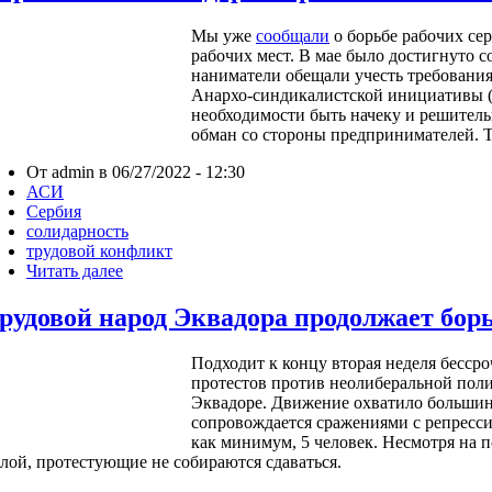
Мы уже
сообщали
о борьбе рабочих сер
рабочих мест. В мае было достигнуто с
наниматели обещали учесть требования
Анархо-синдикалистской инициативы 
необходимости быть начеку и решитель
обман со стороны предпринимателей. Т
От admin в 06/27/2022 - 12:30
АСИ
Сербия
солидарность
трудовой конфликт
Читать далее
рудовой народ Эквадора продолжает бор
Подходит к концу вторая неделя бесср
протестов против неолиберальной пол
Эквадоре. Движение охватило большин
сопровождается сражениями с репресс
как минимум, 5 человек. Несмотря на 
лой, протестующие не собираются сдаваться.