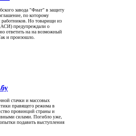
бского завода "Фиат" в защиту
оглашение, по которому
 работников. Но товарищи из
(АСИ) предупреждали о
но ответить на на возможный
ак и произошло.
ьбу
очной стачки и массовых
итики правящего режима в
ство провинций страны и
ивными силами. Погибло уже,
попытки подавить выступления