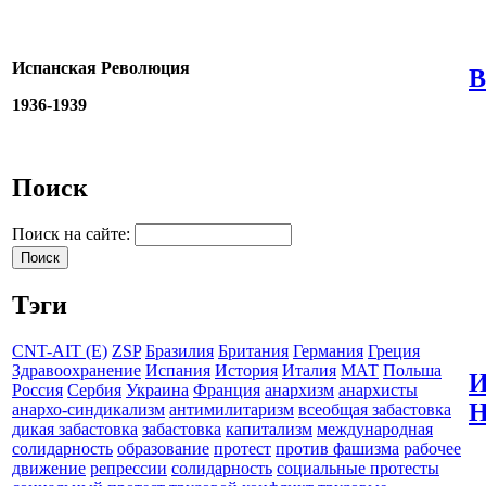
Испанская Революция
В
1936-1939
Поиск
Поиск на сайте:
Тэги
CNT-AIT (E)
ZSP
Бразилия
Британия
Германия
Греция
Здравоохранение
Испания
История
Италия
МАТ
Польша
И
Россия
Сербия
Украина
Франция
анархизм
анархисты
Н
анархо-синдикализм
антимилитаризм
всеобщая забастовка
дикая забастовка
забастовка
капитализм
международная
солидарность
образование
протест
против фашизма
рабочее
движение
репрессии
солидарность
социальные протесты