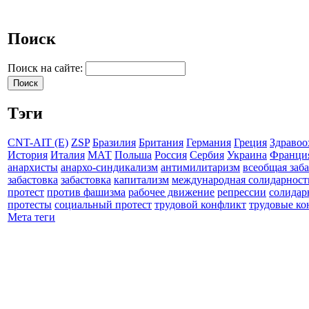
Поиск
Поиск на сайте:
Тэги
CNT-AIT (E)
ZSP
Бразилия
Британия
Германия
Греция
Здравоо
История
Италия
МАТ
Польша
Россия
Сербия
Украина
Франци
анархисты
анархо-синдикализм
антимилитаризм
всеобщая заб
забастовка
забастовка
капитализм
международная солидарност
протест
против фашизма
рабочее движение
репрессии
солидар
протесты
социальный протест
трудовой конфликт
трудовые к
Мета теги