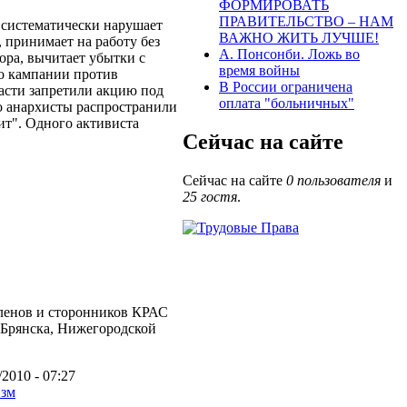
ФОРМИРОВАТЬ
ПРАВИТЕЛЬСТВО – НАМ
ь систематически нарушает
ВАЖНО ЖИТЬ ЛУЧШЕ!
, принимает на работу без
А. Понсонби. Ложь во
ора, вычитает убытки с
время войны
(о кампании против
В России ограничена
ласти запретили акцию под
оплата "больничных"
о анархисты распространили
ит". Одного активиста
Сейчас на сайте
.
Сейчас на сайте
0 пользователя
и
25 гостя
.
ленов и сторонников КРАС
, Брянска, Нижегородской
/2010 - 07:27
изм