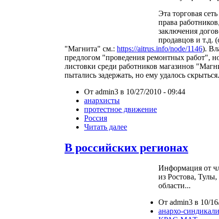
Эта торговая сет
права работников
заключения догов
продавцов и т.д. 
"Магнита" см.:
https://aitrus.info/node/1146
). В
предлогом "проведения ремонтных работ", н
листовки среди работников магазинов "Магн
пытались задержать, но ему удалось скрыться
От admin3 в 10/27/2010 - 09:44
анархисты
протестное движение
Россия
Читать далее
В российских регионах
Информация от ч
из Ростова, Тулы
области...
От admin3 в 10/16
анархо-синдикал