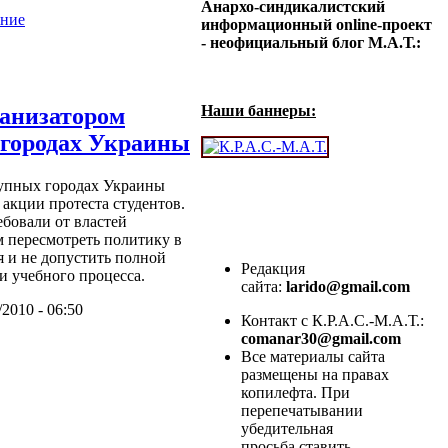
Анархо-синдикалистский
ение
информационный online-проект
- неофициальный блог М.А.Т.:
Наши баннеры:
анизатором
5 городах Украины
рупных городах Украины
акции протеста студентов.
бовали от властей
 пересмотреть политику в
я и не допустить полной
Редакция
 учебного процесса.
сайта:
larido@gmail.com
/2010 - 06:50
Контакт с К.Р.А.С.-М.А.Т.:
comanar30@gmail.com
Все материалы сайта
размещены на правах
копилефта. При
перепечатывании
убедительная
просьба ставить