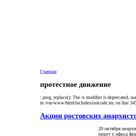
Главная
протестное движение
: preg_replace(): The /e modifier is deprecated, u
in /var/www/html/includes/unicode.inc on line 34
Акции ростовских анархист
20 октября анарх
пикет у офиса фи