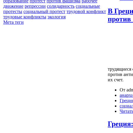
образование
протест
против фашизма
рабочее
движение
репрессии
солидарность
социальные
В Грец
протесты
социальный протест
трудовой конфликт
трудовые конфликты
экология
против
Мета теги
трудящиеся
против анти
их счет.
От adm
анарх
Греци
социа
Читать
Греция: