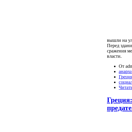
вышли на ул
Перед здани
сражения м
власти.
От adm
анарх
Греци
социа
Читать
Греция
предат