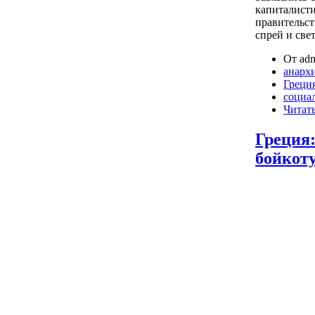
капиталисти
правительст
спрей и све
От adm
анарх
Греци
социа
Читать
Греция
бойкот