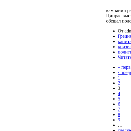
кампании р
Ципрас выст
обещал поло
От adm
Греци
капит
кризи
полит
Читать
« перв
‹ пре
1
2
3
4
5
6
7
8
9
…
следу