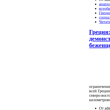
анарх
всеобщ
Греци
социа
Читать
Греция
демонс
беженц
ограничению
всей Греции
северо-вост
километрово
От adm