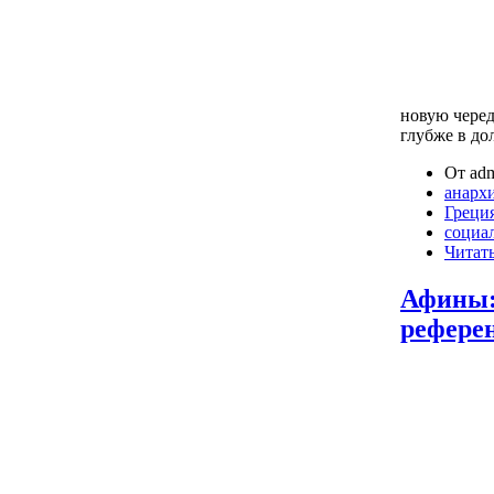
новую черед
глубже в до
От adm
анарх
Греци
социа
Читать
Афины:
рефере