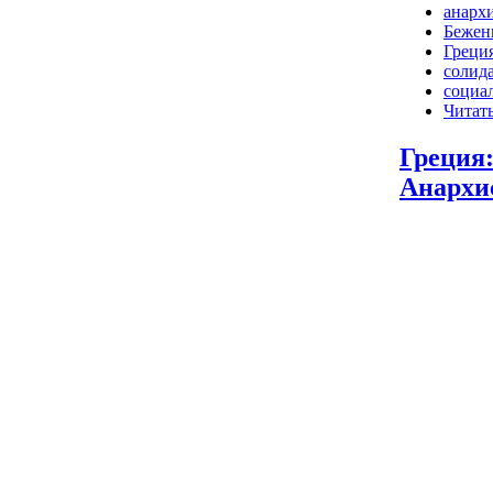
анарх
Бежен
Греци
солид
социа
Читать
Греция
Анархи