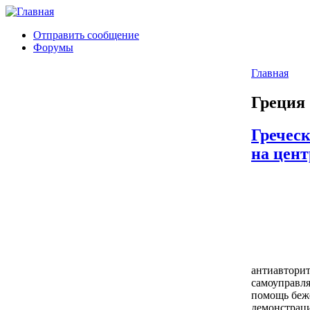
Отправить сообщение
Форумы
Главная
Греция
Гречес
на цент
антиавторит
самоуправля
помощь беж
демонстрац