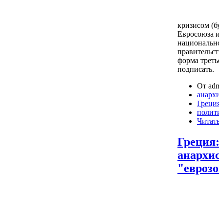
кризисом (б
Евросоюза и
национальн
правительст
форма треть
подписать.
От adm
анарх
Греци
полит
Читать
Греция:
анархи
"евроз