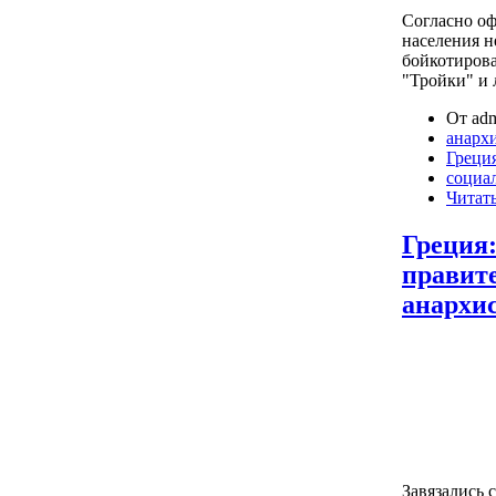
Согласно оф
населения н
бойкотирова
"Тройки" и 
От adm
анарх
Греци
социа
Читать
Греция
правите
анархи
Завязались 