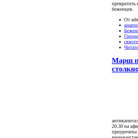
превратить 
беженцев.
От adm
анарх
Бежен
Греци
сквот
Читать
Марш п
столкн
антикапитал
20.30 на аф
приурочена 
неонацистам