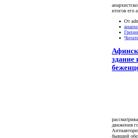
анархистско
итогов его а
От adm
анарх
Греци
Читать
Афинск
здание 
беженц
рассматрива
движения го
Антиавтори
бывший обед