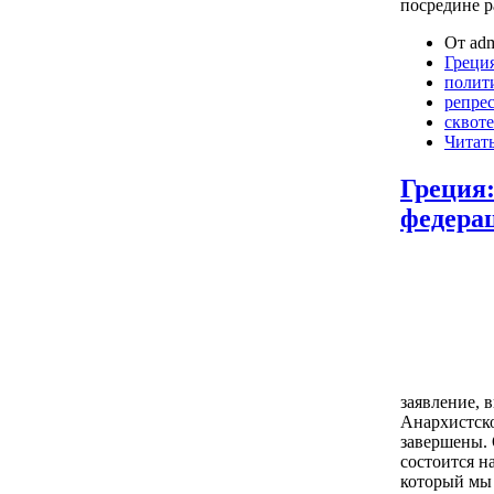
посредине р
От adm
Греци
полит
репре
сквот
Читать
Греция:
федера
заявление,
Анархистско
завершены. 
состоится н
который мы 