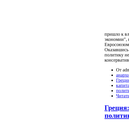
пришло к вл
экономии",
Евросоюзом 
Оказавшись 
политику не
консервати
От adm
анарх
Греци
капит
полит
Читать
Греция:
полити