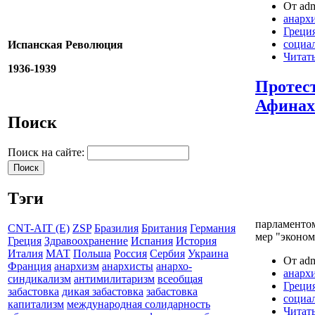
От adm
анарх
Греци
социа
Испанская Революция
Читать
1936-1939
Протес
Афинах
Поиск
Поиск на сайте:
Тэги
парламентом
CNT-AIT (E)
ZSP
Бразилия
Британия
Германия
мер "эконом
Греция
Здравоохранение
Испания
История
Италия
МАТ
Польша
Россия
Сербия
Украина
От adm
Франция
анархизм
анархисты
анархо-
анарх
синдикализм
антимилитаризм
всеобщая
Греци
забастовка
дикая забастовка
забастовка
социа
капитализм
международная солидарность
Читать