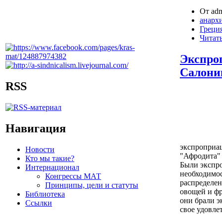
От adm
анарх
Греци
Читать
Экспро
Салони
RSS
Навигация
экспроприац
Новости
"Афродита" 
Кто мы такие?
Были экспр
Интернационал
необходимос
Конгрессы МАТ
распределе
Принципы, цели и статуты
овощей и фр
Библиотека
они брали 
Ссылки
свое удовле