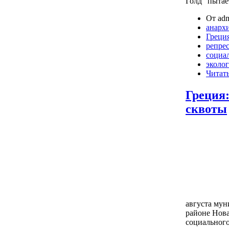
Голд" пытае
От adm
анарх
Греци
репре
социа
эколо
Читать
Греция:
сквоты
августа му
районе Нов
социального