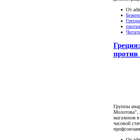
От adm
Бежен
Греци
проти
Читать
Греция:
против
Группы ана
Молотова",
магазинов в
часовой ста
профсоюзам
От adm