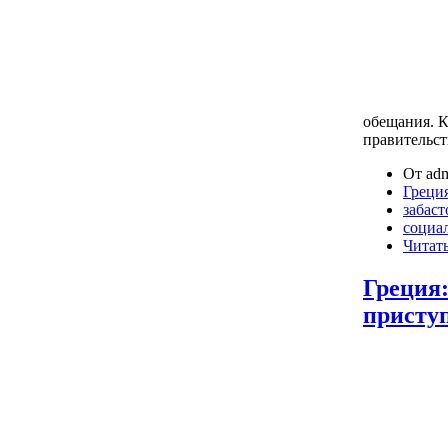
обещания. 
правительст
От adm
Греци
забаст
социа
Читать
Греция
приступ