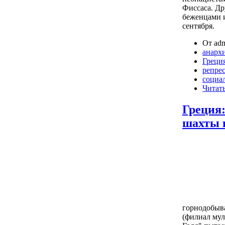
Фиссаса. Др
беженцами 
сентября.
От adm
анарх
Греци
репре
социа
Читать
Греция
шахты 
горнодобыва
(филиал му