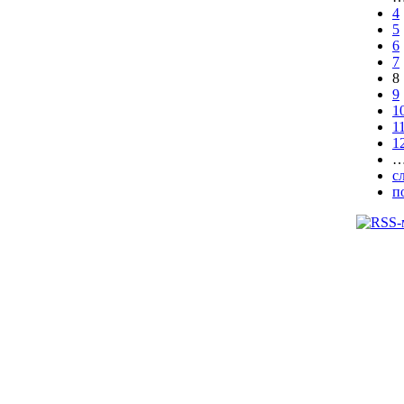
4
5
6
7
8
9
1
1
1
с
п