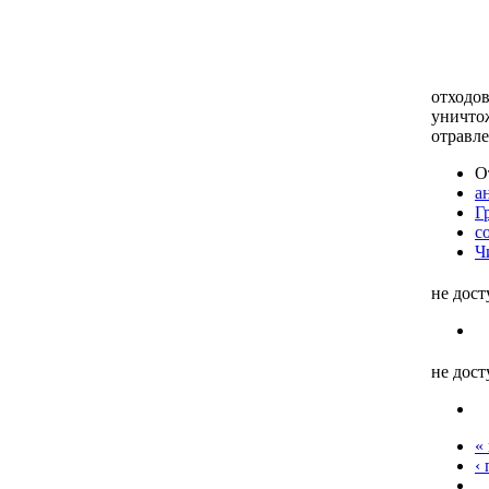
отходов
уничто
отравл
О
а
Г
с
Ч
не дос
не дос
«
‹