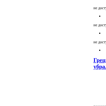
не дос
не дос
не дос
Грец
убра