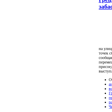
заба
на ули
точек с
сообща
переме
присое
выступ
О
а
в
Г
п
р
Ч