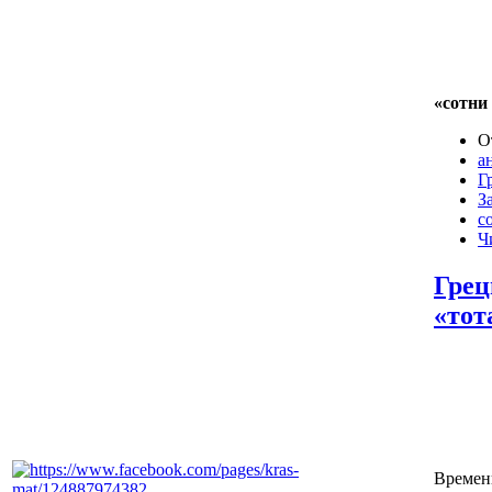
«сотни
О
а
Г
З
с
Ч
Грец
«тот
Времен