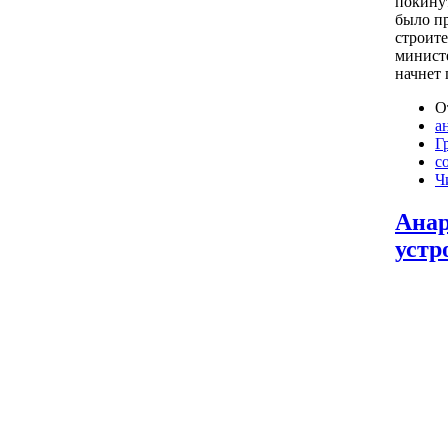
покинут
было пр
строите
минист
начнет
О
а
Г
с
Ч
Анар
устр