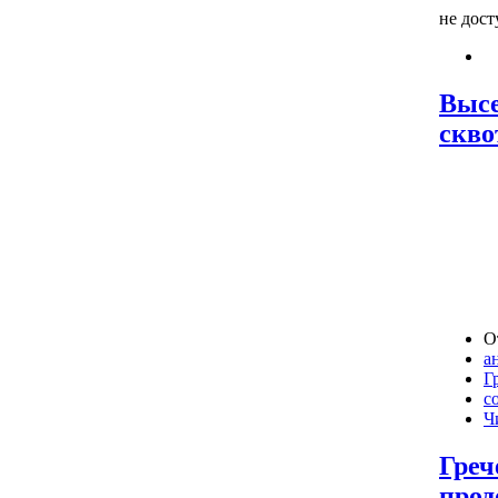
не дос
Высе
скво
О
а
Г
с
Ч
Греч
прод