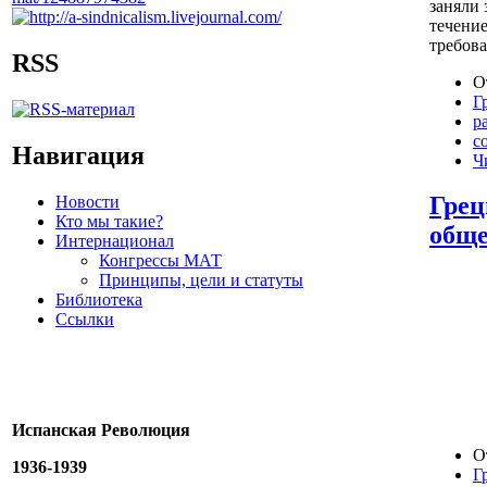
заняли 
течение
требов
RSS
О
Г
р
с
Навигация
Ч
Грец
Новости
Кто мы такие?
обще
Интернационал
Конгрессы МАТ
Принципы, цели и статуты
Библиотека
Ссылки
Испанская Революция
О
1936-1939
Г