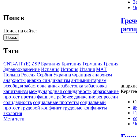
З
Ч
Поиск
Греч
рети
Поиск на сайте:
Тэги
CNT-AIT (E)
ZSP
Бразилия
Британия
Германия
Греция
Здравоохранение
Испания
История
Италия
МАТ
Польша
Россия
Сербия
Украина
Франция
анархизм
анархисты
анархо-синдикализм
антимилитаризм
анархи
всеобщая забастовка
дикая забастовка
забастовка
Керате
капитализм
международная солидарность
образование
протест
против фашизма
рабочее движение
репрессии
О
солидарность
социальные протесты
социальный
а
протест
трудовой конфликт
трудовые конфликты
Г
экология
с
Мета теги
Ч
Грец