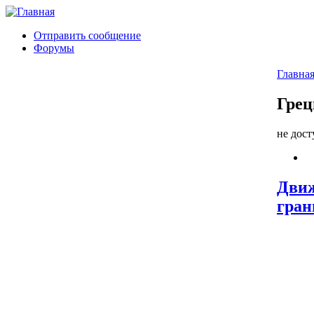
Отправить сообщение
Форумы
Главна
Грец
не дос
Движ
гра