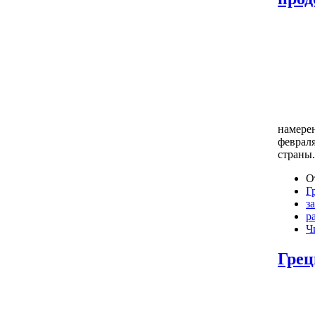
намере
февраля
страны.
О
Г
з
р
Ч
Грец