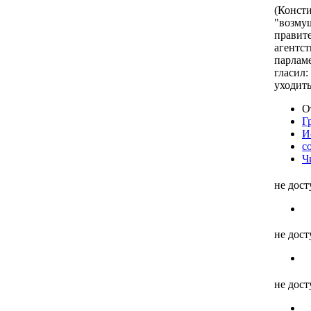
(Консти
"возму
правит
агентст
парламе
гласил:
уходить
О
Г
И
с
Ч
не дос
не дос
не дос