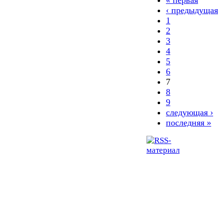
‹ предыдущая
1
2
3
4
5
6
7
8
9
следующая ›
последняя »