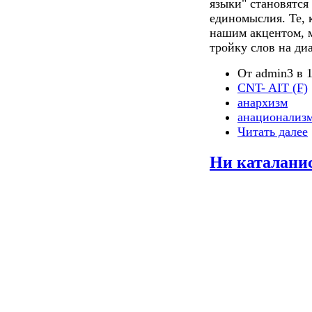
языки" становятся
единомыслия. Те, 
нашим акцентом, м
тройку слов на диа
От admin3 в 1
CNT- AIT (F)
анархизм
анационализ
Читать далее
Ни каталанис