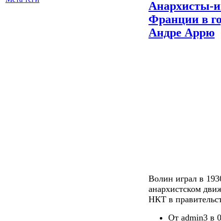
Анархисты-и
Франции в г
Андре Аррю
Волин играл в 193
анархистском движ
НКТ в правительст
От admin3 в 0