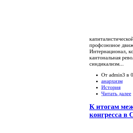
капиталистической
профсоюзное движе
Интернационал, к
кантональная рев
синдикализм...
От admin3 в 0
анархизм
История
Читать далее
К итогам меж
конгресса в 