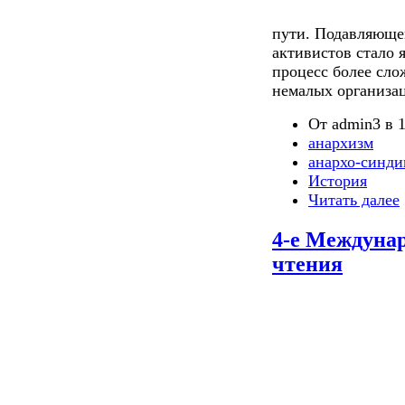
пути. Подавляюще
активистов стало 
процесс более сл
немалых организа
От admin3 в 1
анархизм
анархо-синди
История
Читать далее
4-е Междуна
чтения