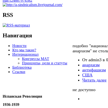
RSS
Навигация
подобно "национал
Новости
Кто мы такие?
анархизм" не стол
Интернационал
Конгрессы МАТ
От admin3 в 0
Принципы, цели и статуты
анархизм
Библиотека
антифашизм
Ссылки
США
Читать далее
не доступно
Испанская Революция
1936-1939