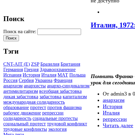
не доступно
Поиск
Италия, 1972
Поиск на сайте:
Тэги
CNT-AIT (E)
ZSP
Бразилия
Британия
Германия
Греция
Здравоохранение
Испания
История
Италия
МАТ
Польша
Помнить Франко 
Россия
Сербия
Украина
Франция
урок для сегодняш
анархизм
анархисты
анархо-синдикализм
антимилитаризм
всеобщая забастовка
От admin3 в 0
дикая забастовка
забастовка
капитализм
анархизм
международная солидарность
История
образование
протест
против фашизма
Италия
рабочее движение
репрессии
солидарность
социальные протесты
репрессии
социальный протест
трудовой конфликт
Читать далее
трудовые конфликты
экология
Мета теги