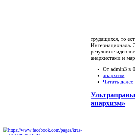
трудящихся, то ес
Интернационала. 
результате идеоло
анархистами и мар
От admin3 в 0
анархизм
Читать далее
Ультраправы
анархизм»