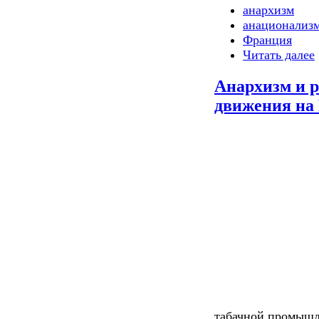
анархизм
анационализ
Франция
Читать далее
Анархизм и р
движения на 
табачной промышл