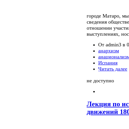
городе Матаро, мы
сведения обществ
отношении участия
выступлениях, но
От admin3 в 0
анархизм
анационализ
Испания
Читать далее
не доступно
Лекция по и
движений 180