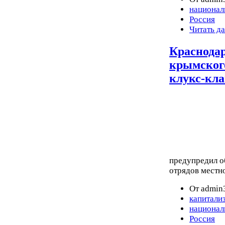
национал
Россия
Читать д
Краснода
крымского
клукс-кл
предупредил о
отрядов местно
От admin3
капитали
национал
Россия