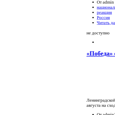
От admin 
национал
реакция
Россия
Читать д
не доступно
«Победа» 
Ленинградской
августа на схо
От admin3