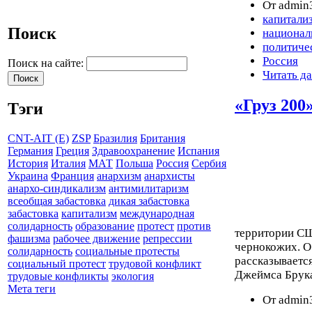
От admin3
капитали
Поиск
национал
политиче
Россия
Поиск на сайте:
Читать д
«Груз 200
Тэги
CNT-AIT (E)
ZSP
Бразилия
Британия
Германия
Греция
Здравоохранение
Испания
История
Италия
МАТ
Польша
Россия
Сербия
Украина
Франция
анархизм
анархисты
анархо-синдикализм
антимилитаризм
всеобщая забастовка
дикая забастовка
забастовка
капитализм
международная
солидарность
образование
протест
против
территории СШ
фашизма
рабочее движение
репрессии
чернокожих. О
солидарность
социальные протесты
рассказываетс
социальный протест
трудовой конфликт
Джеймса Брук
трудовые конфликты
экология
Мета теги
От admin3