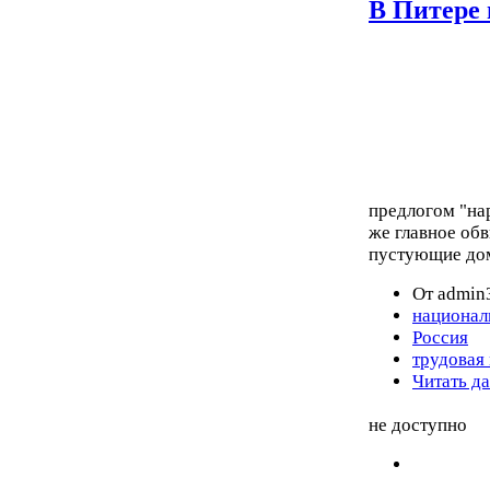
В Питере
предлогом "на
же главное обв
пустующие до
От admin3
национал
Россия
трудовая
Читать д
не доступно