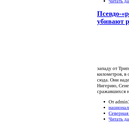
Читать д
Псевдо-«
убивают 
западу от Три
километров, в 
сюда. Они наде
Нигерию, Сене
сражавшихся н
От admin3
национал
Северная
Читать д