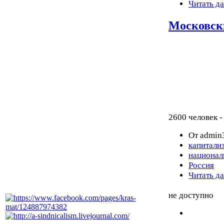
Читать д
Московск
2600 человек -
От admin3
капитали
национал
Россия
Читать д
не доступно