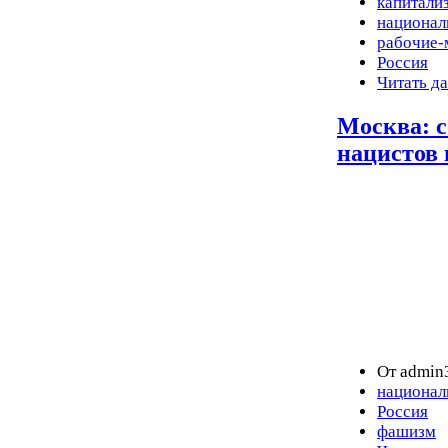
капитали
национал
рабочие-
Россия
Читать д
Москва: 
нацистов 
От admin3
национал
Россия
фашизм