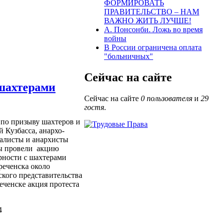
ФОРМИРОВАТЬ
ПРАВИТЕЛЬСТВО – НАМ
ВАЖНО ЖИТЬ ЛУЧШЕ!
А. Понсонби. Ложь во время
войны
В России ограничена оплата
"больничных"
Сейчас на сайте
 шахтерами
Сейчас на сайте
0 пользователя
и
29
гостя
.
, по призыву шахтеров и
 Кузбасса, анархо-
алисты и анархисты
ы провели
акцию
рности с шахтерами
еченска около
ского представительства
ченске акция протеста
4