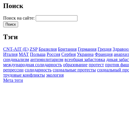
Поиск
Поиск на сайте:
Тэги
CNT-AIT (E)
ZSP
Бразилия
Британия
Германия
Греция
Здравоо
Италия
МАТ
Польша
Россия
Сербия
Украина
Франция
анархи
синдикализм
антимилитаризм
всеобщая забастовка
дикая заба
международная солидарность
образование
протест
против фаш
репрессии
солидарность
социальные протесты
социальный про
трудовые конфликты
экология
Мета теги