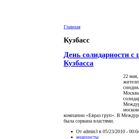
Главная
Кузбасс
День солидарности с
Кузбасса
22 мая
жителей
синдик
Москв
солида
Междур
москов
компании «Евраз груп».
В Междуре
была сорвана властями.
От admin3 в 05/23/2010 - 00:0
анархисты