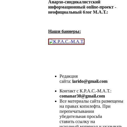
Анархо-синдикалистский
информационный online-проект -
неофициальный блог М.А.Т.:
Наши баннеры:
Редакция
сайта:
larido@gmail.com
Контакт с К.Р.А.С.-М.А.Т.:
comanar30@gmail.com
Все материалы сайта размещены
на правах копилефта. При
перепечатывании
убедительная просьба
ставить ссылку на
исходный материал и указывать