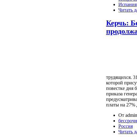
Испания
Читать д
Керчь: Б
продолжа
трудящихся. 3
которой прису
повестке дня 
приказа генер
предусматрива
платы на 27% 
От admin
бессрочн
Россия
Читать д