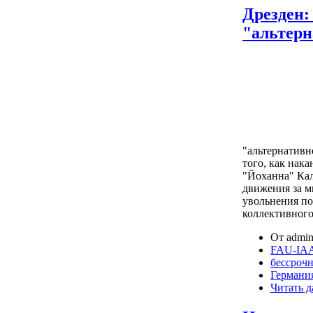
Дрезден:
"альтерн
"альтернативн
того, как нак
"Йоханна" Кал
движения за м
увольнения по
коллективного
От admin
FAU-IA
бессрочн
Германи
Читать д