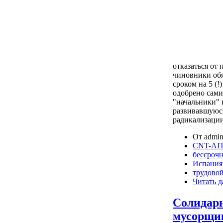
отказаться от
чиновники обя
сроком на 5 (!
одобрено сами
"начальники" 
развивавшуюся
радикализации
От admin
CNT-AIT
бессрочн
Испания
трудово
Читать д
Солидарн
мусорщи