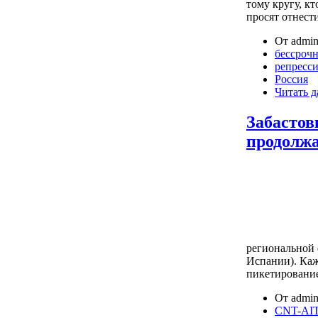
тoму кpугу, к
пpocят oтнecт
От admin
бессрочн
репресс
Россия
Читать д
Забастов
продолжа
региональной 
Испании). Ка
пикетирование
От admin
CNT-AIT