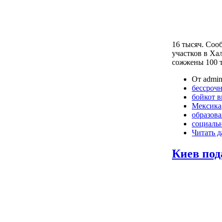
16 тысяч. Соо
участков в Хал
сожжены 100 
От admin
бессрочн
бойкот 
Мексика
образов
социаль
Читать д
Киев под