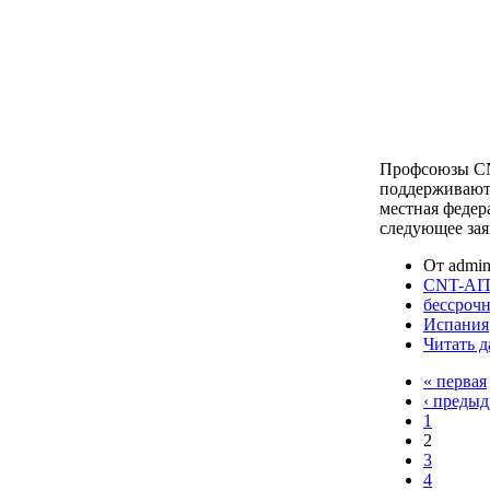
Профсоюзы CN
поддерживают 
местная феде
следующее зая
От admin
CNT-AIT
бессрочн
Испания
Читать д
« первая
‹ преды
1
2
3
4