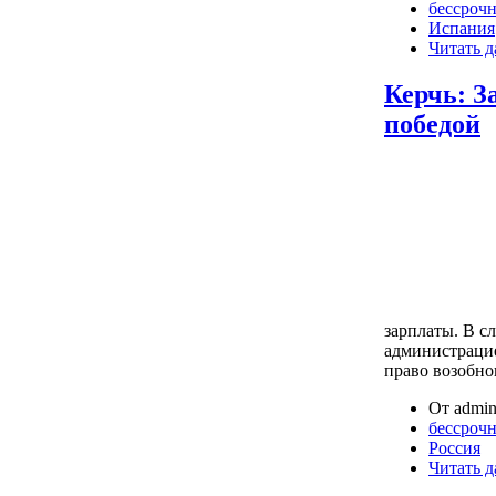
бессрочн
Испания
Читать д
Керчь: З
победой
зарплаты. В с
администрацие
право возобно
От admin
бессрочн
Россия
Читать д