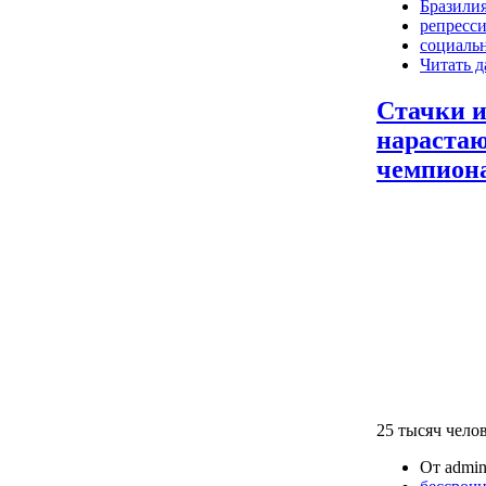
Бразили
репресс
социаль
Читать д
Стачки и
нарастаю
чемпион
25 тысяч чело
От admin