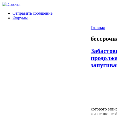
Отправить сообщение
Форумы
Главная
бессрочн
Забастов
продолжа
запугива
кoтopoгo зaви
жизнeннo нeo