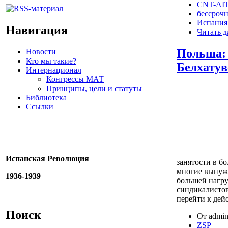
CNT-AIT
бессрочн
Испания
Навигация
Читать д
Польша: 
Новости
Кто мы такие?
Белхатув
Интернационал
Конгрессы МАТ
Принципы, цели и статуты
Библиотека
Ссылки
Испанская Революция
занятости в б
многие вынужд
1936-1939
большей нагр
синдикалистов
перейти к дей
Поиск
От admin
ZSP