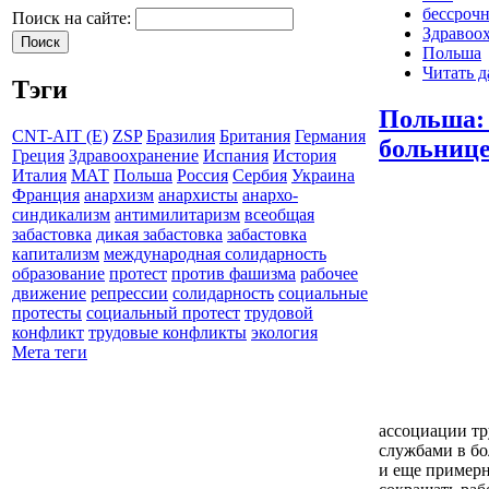
бессрочн
Поиск на сайте:
Здравоо
Польша
Читать д
Тэги
Польша: 
CNT-AIT (E)
ZSP
Бразилия
Британия
Германия
больнице
Греция
Здравоохранение
Испания
История
Италия
МАТ
Польша
Россия
Сербия
Украина
Франция
анархизм
анархисты
анархо-
синдикализм
антимилитаризм
всеобщая
забастовка
дикая забастовка
забастовка
капитализм
международная солидарность
образование
протест
против фашизма
рабочее
движение
репрессии
солидарность
социальные
протесты
социальный протест
трудовой
конфликт
трудовые конфликты
экология
Мета теги
ассоциации тр
службами в бо
и еще примерн