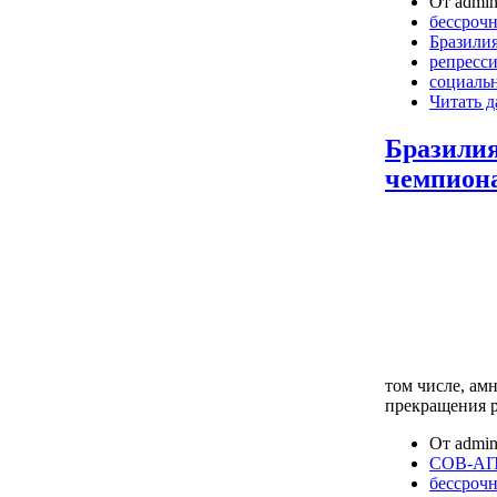
От admin
бессрочн
Бразили
репресс
социаль
Читать д
Бразилия
чемпион
том числе, ам
прекращения р
От admin
COB-AI
бессрочн