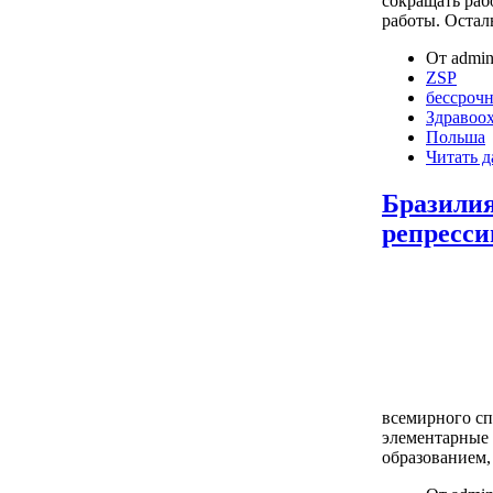
сокращать рабо
работы. Остал
От admin
ZSP
бессрочн
Здравоо
Польша
Читать д
Бразилия
репресси
всемирного сп
элементарные 
образованием,