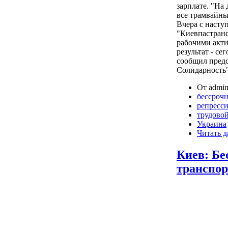
зарплате. "На
все трамвайны
Вчера с насту
"Киевпастранс
рабочими акти
результат - се
сообщил предс
Солидарность
От admin
бессрочн
репресс
трудово
Украина
Читать д
Киев: Бе
транспо