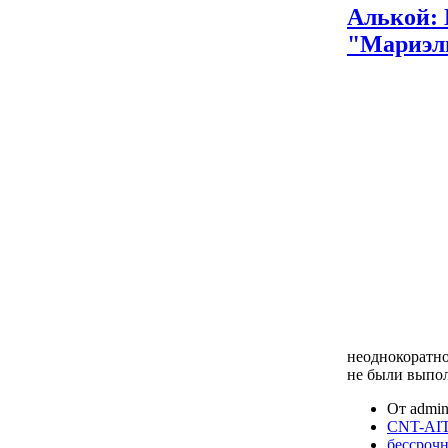
Алькой: 
"Мариэл
неоднокоратно
не были выпо
От admin
CNT-AIT
бессрочн