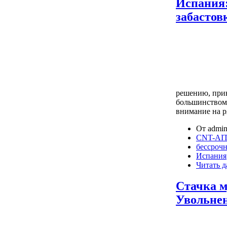
Испания:
забастов
решению, при
большинством
внимание на р
От admin
CNT-AIT
бессрочн
Испания
Читать д
Стачка 
Увольнен