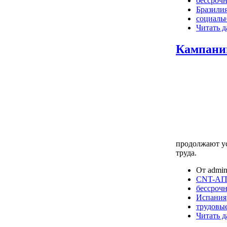
бессрочн
Бразили
социаль
Читать д
Кампани
продолжают ус
труда.
От admin
CNT-AIT
бессрочн
Испания
трудовы
Читать д