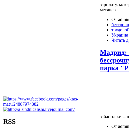
зарплату, кот
месяцев.
От admin
бессрочн
трудово
Украина
Читать д
Мадрид:
бессрочн
парка "Р
забастовки --
RSS
От admin