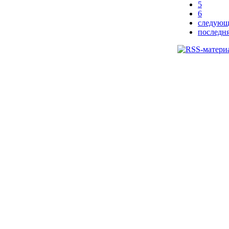
5
6
следующ
последня