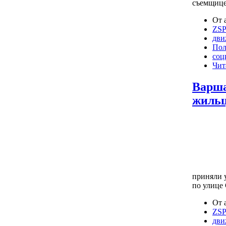
съемщице
От 
ZS
дви
Пол
соц
Чит
Варша
жиль
приняли 
по улице
От 
ZS
дви