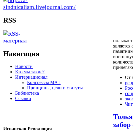
RSS
полыхает 
является 
памятник
Навигация
восточну
количеств
Новости
прилегаю
Кто мы такие?
Интернационал
От 
Конгрессы МАТ
реп
Принципы, цели и статуты
Рос
Библиотека
соц
Ссылки
эко
Чит
Толья
забор
Испанская Революция