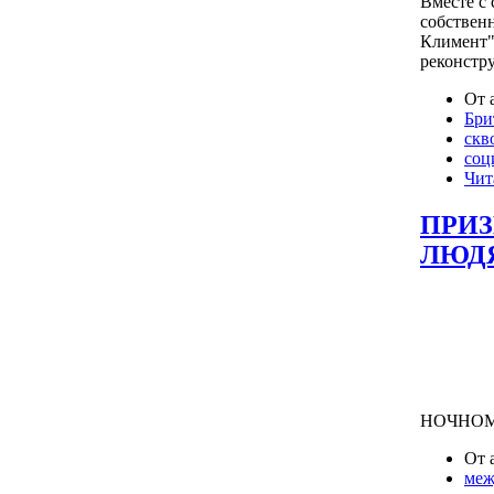
Вместе с
собствен
Климент"
реконстр
От 
Бри
скв
соц
Чит
ПРИЗ
ЛЮДЯ
НОЧНОМ
От 
меж