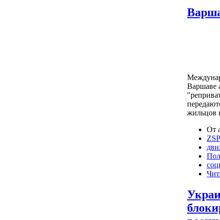
Варша
Междунар
Варшаве 
"реприват
передают
жильцов 
От 
ZS
дви
Пол
соц
Чит
Украи
блоки