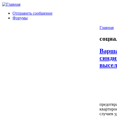
Отправить сообщение
Форумы
Главная
социа
Варша
синди
высел
предотвр
квартиро
случаев у