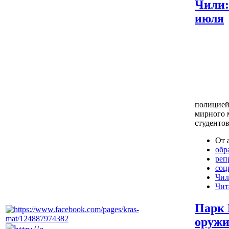
Чили:
июля
полицией
мирного 
студенто
От 
обр
реп
соц
Чил
Чит
Парк 
оруж