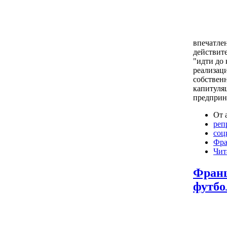
впечатлен
действит
"идти до 
реализаци
собствен
капитуля
предприн
От 
реп
соц
Фра
Чит
Франц
футбо