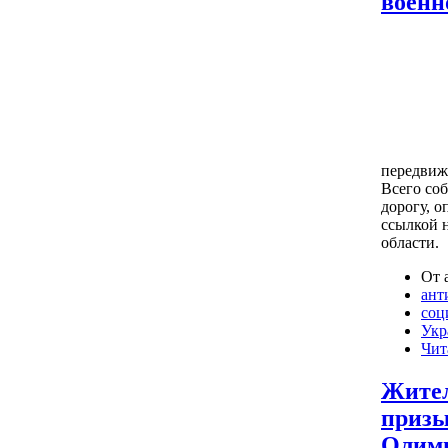
военн
передвиж
Всего со
дорогу, о
ссылкой 
области.
От 
ант
соц
Укр
Чит
Жител
призы
Олим