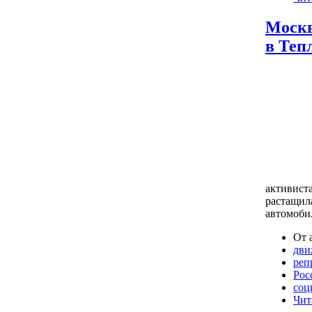
Москв
в Теп
активиста
растащил
автомоби
От 
дви
реп
Рос
соц
Чит