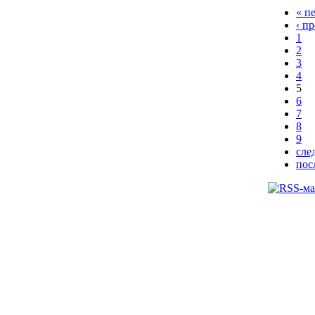
« п
‹ п
1
2
3
4
5
6
7
8
9
сле
пос