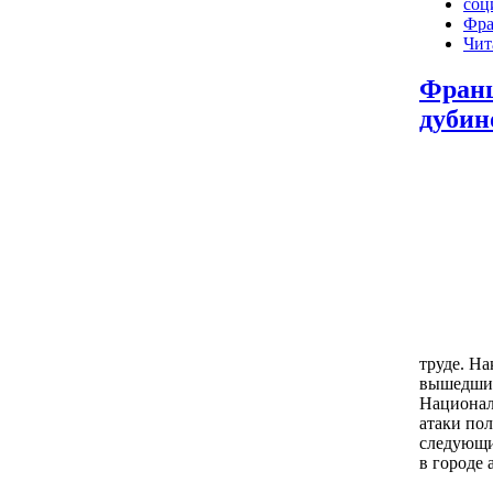
соц
Фра
Чит
Франц
дубин
труде. Н
вышедшие
Национал
атаки пол
следующи
в городе 