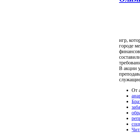
игр, кот
городе ме
финансов
составили
требован
В акции 
преподав
служащие,
От 
ана
Бра
заб
обр
реп
соц
Чит