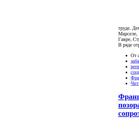
труде. Де
Марселе, 
Гавре, Ст
В ряде от
От 
заб
реп
соц
Фра
Чит
Франц
позор
сопро