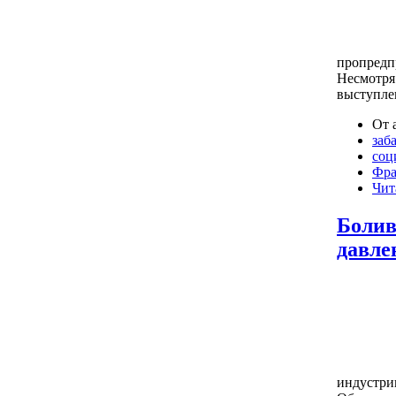
пропредп
Несмотря
выступлен
От 
заб
соц
Фра
Чит
Болив
давле
индустри