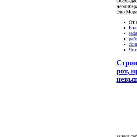
Обсуждае
неолибер
Эво Мора
От 
Бол
заб
раб
соц
Чит
Строи
рот, 
невып
зашил се