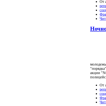
От 
реп
соц
Фра
Чит
Ночно
молодежь
"порядка
акции "Nu
полицейс
От 
реп
соц
Фра
Чит