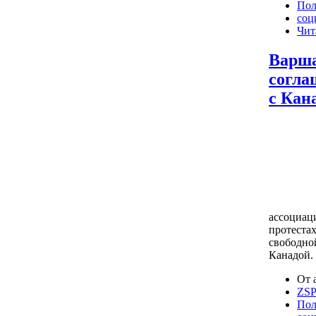
Пол
соц
Чит
Варша
согла
с Кан
ассоциац
протеста
свободно
Канадой.
От 
ZS
Пол