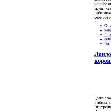
youtube о
труда, н
работника
себе рот 
От 
кап
Рос
соц
Чит
Лондо
корон
Здание ко
выбивать
Внутренн