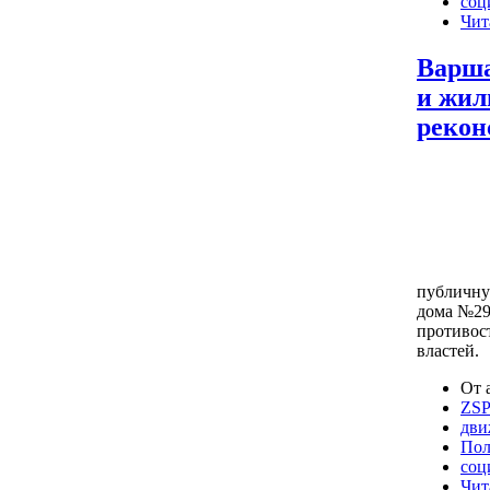
соц
Чит
Варша
и жил
рекон
публичну
дома №29
противос
властей.
От 
ZS
дви
Пол
соц
Чит