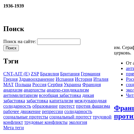
1936-1939
Поиск
Поиск на сайте:
им. Сера
церковь.
Тэги
От 
ант
пря
CNT-AIT (E)
ZSP
Бразилия
Британия
Германия
Рос
Греция
Здравоохранение
Испания
История
Италия
соц
МАТ
Польша
Россия
Сербия
Украина
Франция
эко
анархизм
анархисты
анархо-синдикализм
Чит
антимилитаризм
всеобщая забастовка
дикая
забастовка
забастовка
капитализм
международная
солидарность
образование
протест
против фашизма
Франц
рабочее движение
репрессии
солидарность
проти
социальные протесты
социальный протест
трудовой
конфликт
трудовые конфликты
экология
Мета теги