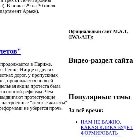
 и трех от Ло-и-Гаронны
). В ночь с 29 на 30 июля
епартамент Арьеж).
Официальный сайт М.А.Т.
(IWA-AIT):
летов"
Видео-раздел сайта
продолжается в Париже,
е, Ренне, Ницце и других
рестках дорог, у пропускных
ды, продолжается по всей
дельная акция протеста была
пенсионной реформы. Чем
Популярные темы
 выдвигают протестующие,
о настроенные "желтые жилеты"
 реформами не уберется прочь.
За всё время:
НАМ НЕ ВАЖНО,
КАКАЯ КЛИКА БУДЕТ
ФОРМИРОВАТЬ