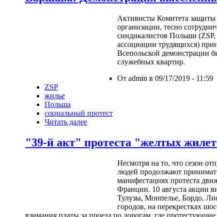
Активисты Комитета защиты 
организации, тесно сотрудн
синдикалистов Польши (ZSP
ассоциации трудящихся) прин
Всепольской демонстрации б
служебных квартир.
От admin в 09/17/2019 - 11:59
ZSP
жилье
Польша
социальный протест
Читать далее
"39-й акт" протеста "желтых жиле
Несмотря на то, что сезон отп
людей продолжают принимать
манифестациях протеста дви
Франции. 10 августа акции в
Тулузы, Монпелье, Бордо, Ли
городов, на перекрестках шо
взимания платы за проезд по дорогам, где протестующ