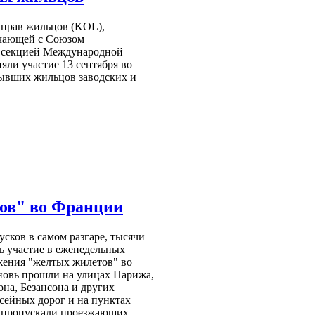
прав жильцов (KOL),
ичающей с Союзом
, секцией Международной
яли участие 13 сентября во
ывших жильцов заводских и
тов" во Франции
усков в самом разгаре, тысячи
 участие в еженедельных
жения "желтых жилетов" во
новь прошли на улицах Парижа,
она, Безансона и других
ссейных дорог и на пунктах
ие пропускали проезжающих