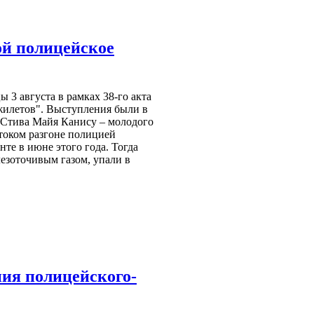
ой полицейское
 3 августа в рамках 38-го акта
жилетов". Выступления были в
Стива Майя Канису – молодого
током разгоне полицией
те в июне этого года. Тогда
езоточивым газом, упали в
ия полицейского-