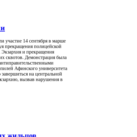
ии
ли участие 14 сентября в марше
буя прекращения полицейской
а Экзархия и прекращения
их сквотов. Демонстрация была
 антиправительственными
опилей Афинского университета
 завершиться на центральной
кзархию, вызвав нарушения в
ых жильцов