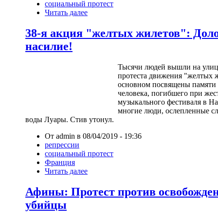
социальный протест
Читать далее
38-я акция "желтых жилетов": Дол
насилие!
Тысячи людей вышли на улицы
протеста движения "желтых 
основном посвящены памяти 
человека, погибшего при жес
музыкального фестиваля в Нан
многие люди, ослепленные сл
воды Луары. Стив утонул.
От admin в 08/04/2019 - 19:36
репрессии
социальный протест
Франция
Читать далее
Афины: Протест против освобожден
убийцы