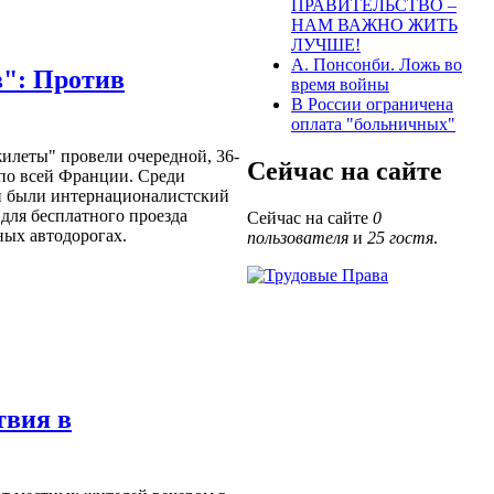
ПРАВИТЕЛЬСТВО –
НАМ ВАЖНО ЖИТЬ
ЛУЧШЕ!
А. Понсонби. Ложь во
в": Против
время войны
В России ограничена
оплата "больничных"
илеты" провели очередной, 36-
Сейчас на сайте
 по всей Франции. Среди
й были интернационалистский
для бесплатного проезда
Сейчас на сайте
0
ных автодорогах.
пользователя
и
25 гостя
.
твия в