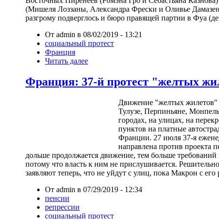
Восточных Пиренеев (Ромэна Гро и Себастьяна Казнова)
(Мишеля Лоззаны, Александра Фрески и Оливье Дамазена
разгрому подверглось и бюро правящей партии в Фуа (д
От admin в 08/02/2019 - 13:21
социальный протест
Франция
Читать далее
Франция: 37-й протест "желтых жи
Движение "желтых жилетов" 
Тулузе, Перпиньяне, Монпель
городах, на улицах, на перек
пунктов на платные автостра
Франции. 27 июля 37-я ежене
направлена против проекта 
дольше продолжается движение, тем больше требований
потому что власть к ним не прислушивается. Решительн
заявляют теперь, что не уйдут с улиц, пока Макрон с его
От admin в 07/29/2019 - 12:34
пенсии
репрессии
социальный протест