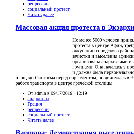
репрессии
социальный протест
Читать далее
Массовая акция протеста в Экзарх
Не менее 5000 человек приня
протеста в центре Афин, тре
оккупации городского район
зачистки и выселения афинск
организована анархистами и
группами. Она началась у пр
и должна была первоначально
площади Синтагма перед парламентом, но двинулась в Э
работе транспорта в центре греческой столицы.
От admin в 09/17/2019 - 12:19
анархисты
Греция
репрессии
социальный протест
Читать далее
Варшава: Демонстрация выселенн