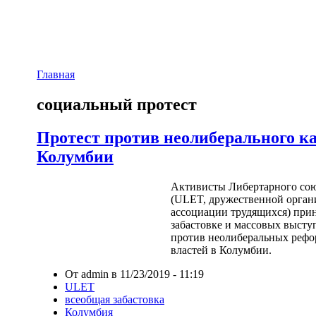
Главная
социальный протест
Протест против неолиберального к
Колумбии
Активисты Либертарного сою
(ULET, дружественной орга
ассоциации трудящихся) прин
забастовке и массовых выступ
против неолиберальных рефо
властей в Колумбии.
От admin в 11/23/2019 - 11:19
ULET
всеобщая забастовка
Колумбия