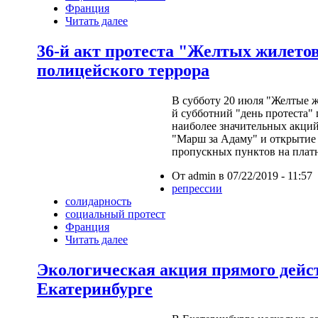
Франция
Читать далее
36-й акт протеста "Желтых жилето
полицейского террора
В субботу 20 июля "Желтые ж
й субботний "день протеста"
наиболее значительных акци
"Марш за Адаму" и открытие 
пропускных пунктов на плат
От admin в 07/22/2019 - 11:57
репрессии
солидарность
социальный протест
Франция
Читать далее
Экологическая акция прямого дейс
Екатеринбурге