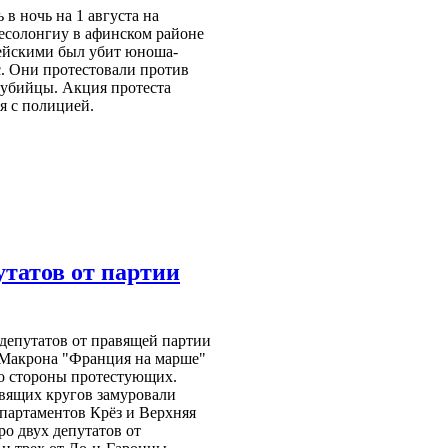
 в ночь на 1 августа на
есолонгиу в афинском районе
ицейскими был убит юноша-
. Они протестовали против
 убийцы. Акция протеста
я с полицией.
татов от партии
 депутатов от правящей партии
 Макрона "Франция на марше"
со стороны протестующих.
вящих кругов замуровали
епартаментов Крёз и Верхняя
о двух депутатов от