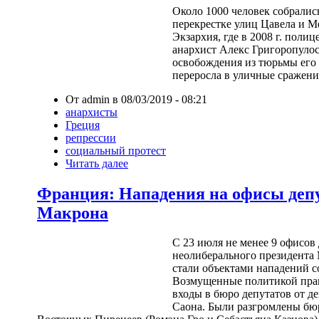
Около 1000 человек собрались
перекрестке улиц Цавела и М
Экзархия, где в 2008 г. пол
анархист Алекс Григоропулос
освобождения из тюрьмы его
переросла в уличные сражени
От admin в 08/03/2019 - 08:21
анархисты
Греция
репрессии
социальный протест
Читать далее
Франция: Нападения на офисы депу
Макрона
С 23 июля не менее 9 офисов
неолиберального президента
стали объектами нападений 
Возмущенные политикой пра
входы в бюро депутатов от д
Саона. Были разгромлены бюр