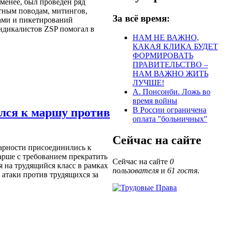
 менее, был проведен ряд
тным поводам, митингов,
За всё время:
ами и пикетирований
индикалистов
ZSP
помогал в
НАМ НЕ ВАЖНО,
КАКАЯ КЛИКА БУДЕТ
ФОРМИРОВАТЬ
ПРАВИТЕЛЬСТВО –
НАМ ВАЖНО ЖИТЬ
ЛУЧШЕ!
А. Понсонби. Ложь во
время войны
В России ограничена
лся к маршу против
оплата "больничных"
Сейчас на сайте
арности присоединились к
арше с требованием прекратить
Сейчас на сайте
0
 на трудящийся класс в рамках
пользователя
и
61 гостя
.
атаки против трудящихся за