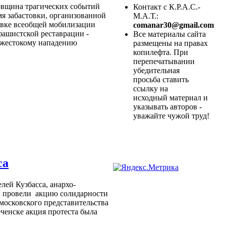
довщина трагических событий
Контакт с К.Р.А.С.-
емя забастовки, организованной
М.А.Т.:
овке всеобщей мобилизации
comanar30@gmail.com
фашистской реставрации -
Все материалы сайта
 жестокому нападению
размещены на правах
копилефта. При
перепечатывании
убедительная
просьба ставить
ссылку на
исходный материал и
указывать авторов -
уважайте чужой труд!
са
лей Кузбасса, анархо-
ы провели
акцию солидарности
московского представительства
ченске акция протеста была