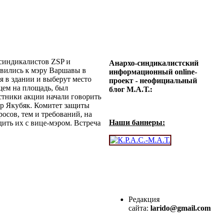
 синдикалистов
ZSP
и
Анархо-синдикалистский
вились к мэру Варшавы в
информационный online-
я в здании и выберут место
проект - неофициальный
щем на площадь, был
блог М.А.Т.:
астники акции начали говорить
эр Якубяк. Комитет защиты
осов, тем и требований, на
Наши баннеры:
дить их с вице-мэром. Встреча
Редакция
сайта:
larido@gmail.com