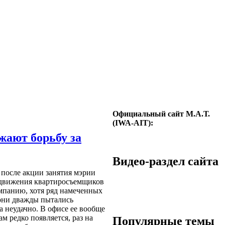
Официальный сайт М.А.Т.
(IWA-AIT):
жают борьбу за
Видео-раздел сайта
 после акции занятия мэрии
 движения квартиросъемщиков
панию, хотя ряд намеченных
 они дважды пытались
за неудачно. В офисе ее вообще
ам редко появляется, раз на
Популярные темы