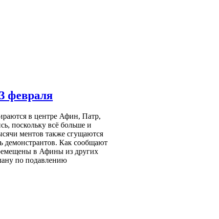
23 февраля
ираются в центре Афин, Патр,
сь, поскольку всё больше и
ысячи ментов также сгущаются
ть демонстрантов. Как сообщают
ремещены в Афины из других
плану по подавлению