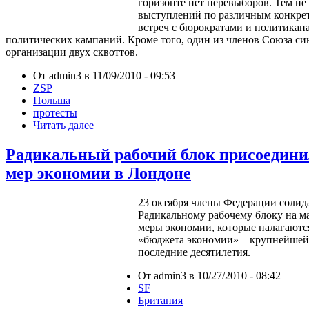
горизонте нет перевыборов. Тем не
выступлений по различным конкре
встреч с бюрократами и политикан
политических кампаний. Кроме того, один из членов Союза с
организации двух сквоттов.
От admin3 в 11/09/2010 - 09:53
ZSP
Польша
протесты
Читать далее
Радикальный рабочий блок присоедини
мер экономии в Лондоне
23 октября члены Федерации солид
Радикальному рабочему блоку на м
меры экономии, которые налагаются
«бюджета экономии» – крупнейшей 
последние десятилетия.
От admin3 в 10/27/2010 - 08:42
SF
Британия