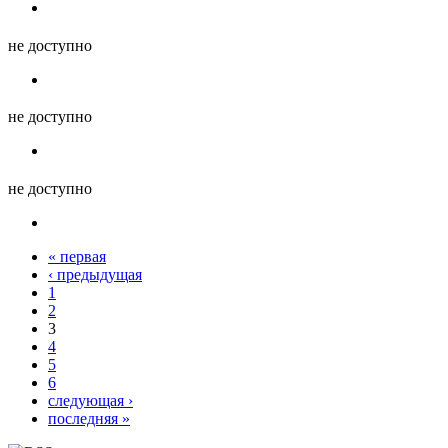
не доступно
не доступно
не доступно
« первая
‹ предыдущая
1
2
3
4
5
6
следующая ›
последняя »