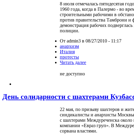
8 июля отмечалась пятидесятая го
1960 года, когда в Палермо - во вр
строительными рабочими в обстан
против правительства Тамброни и 
демонстрация рабочих подверглась
полиции.
От admin3 в 08/27/2010 - 11:17
анархизм
Италия
протесты
Читать далее
не доступно
День солидарности с шахтерами Кузбас
22 мая, по призыву шахтеров и жите
синдикалисты и анархисты Москв
с шахтерами Междуреченска около 
компании «Евраз груп».
В Междуре
сорвана властями.