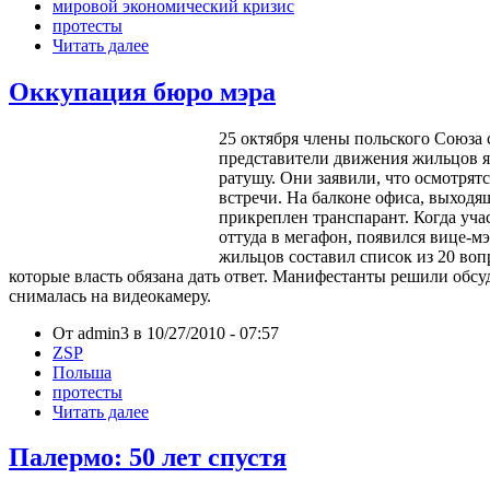
мировой экономический кризис
протесты
Читать далее
Оккупация бюро мэра
25 октября члены польского Союза
представители движения жильцов я
ратушу. Они заявили, что осмотрятс
встречи. На балконе офиса, выходя
прикреплен тран
c
парант. Когда уч
оттуда в мегафон, появился вице-м
жильцов составил список из 20 вопр
которые власть обязана дать ответ. Манифестанты решили обсу
снималась на видеокамеру.
От admin3 в 10/27/2010 - 07:57
ZSP
Польша
протесты
Читать далее
Палермо: 50 лет спустя