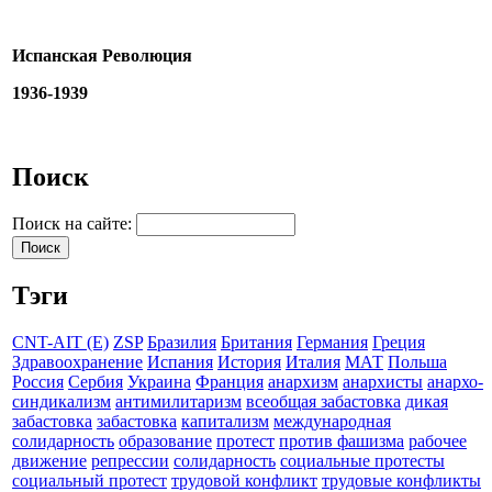
Испанская Революция
1936-1939
Поиск
Поиск на сайте:
Тэги
CNT-AIT (E)
ZSP
Бразилия
Британия
Германия
Греция
Здравоохранение
Испания
История
Италия
МАТ
Польша
Россия
Сербия
Украина
Франция
анархизм
анархисты
анархо-
синдикализм
антимилитаризм
всеобщая забастовка
дикая
забастовка
забастовка
капитализм
международная
солидарность
образование
протест
против фашизма
рабочее
движение
репрессии
солидарность
социальные протесты
социальный протест
трудовой конфликт
трудовые конфликты