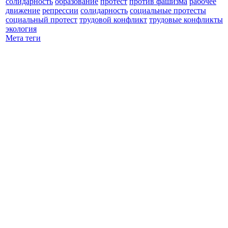
солидарность
образование
протест
против фашизма
рабочее
движение
репрессии
солидарность
социальные протесты
социальный протест
трудовой конфликт
трудовые конфликты
экология
Мета теги