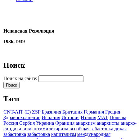
Испанская Революция
1936-1939
Поиск
Поиск на сайте:
Тэги
CNT-AIT (E)
ZSP
Бразилия
Британия
Германия
Греция
Здравоохранение
Испания
История
Италия
МАТ
Польша
Россия
Сербия
Украина
Франция
анархизм
анархисты
анархо-
синдикализм
антимилитаризм
всеобщая забастовка
дикая
забастовка
забастовка
капитализм
международная