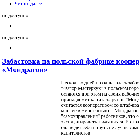
Читать далее
не доступно
не доступно
Забастовка на польской фабрике коопе
«Мондрагон»
Несколько дней назад началась заба
"Фагор Мастеркук" в польском гор
остаются при этом на своих рабочих
принадлежит капитал-группе "Монд
считается кооперативом со штаб-кв
многие в мире считают "Мондрагон"
"самоуправления" работников, это 
эксплуатировать трудящихся. В стр
она ведет себя ничуть не лучше са
капиталистов.