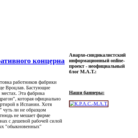
Анархо-синдикалистский
ративного концерна
информационный online-
проект - неофициальный
блог М.А.Т.:
стовка работников фабрики
оде Вроцлав. Бастующие
Наши баннеры:
 местах. Эта фабрика
рагон", которая официально
артирой в Испании. Хотя
 чуть ли не образцом
отнюдь не мешает фирме
анах с дешевой рабочей силой
мых "обыкновенных"