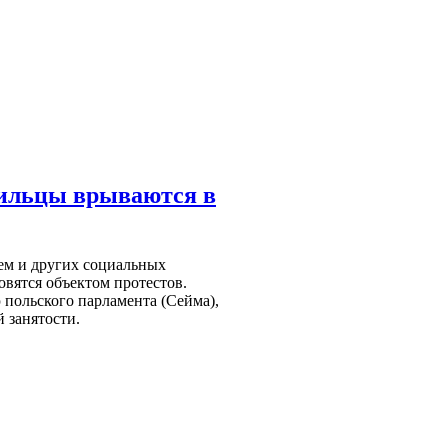
жильцы врываются в
чем и других социальных
овятся объектом протестов.
 польского парламента (Сейма),
 занятости.