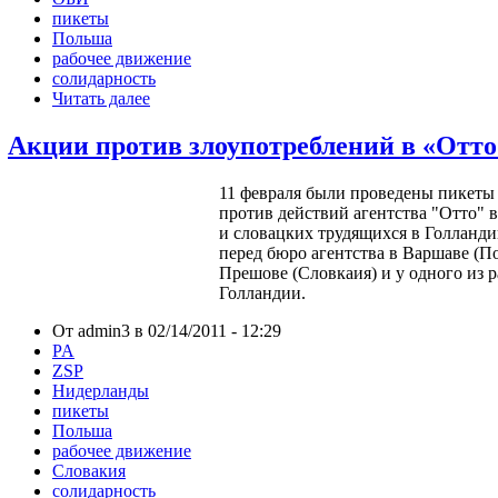
пикеты
Польша
рабочее движение
солидарность
Читать далее
Акции против злоупотреблений в «Отто
11 февраля были проведены пикет
против действий агентства "Отто" 
и словацких трудящихся в Голланд
перед бюро агентства в Варшаве (П
Прешове (Словкаия) и у одного из
Голландии.
От admin3 в 02/14/2011 - 12:29
PA
ZSP
Нидерланды
пикеты
Польша
рабочее движение
Словакия
солидарность