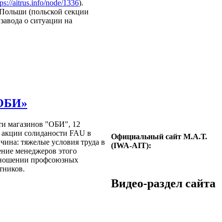
tps://aitrus.info/node/
1336
).
Польши (польской секции
завода о ситуации на
«ОБИ»
ти магазинов "ОБИ", 12
 акции солиданости FAU в
Официальный сайт М.А.Т.
чина: тяжелые условия труда в
(IWA-AIT):
ение менеджеров этого
тношении профсоюзных
тников.
Видео-раздел сайта