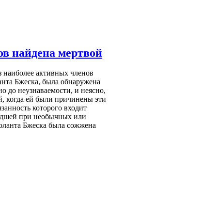
в найдена мертвой
из наиболее активных членов
нта Бжеска, была обнаружена
но до неузнаваемости, и неясно,
, когда ей были причинены эти
язанность которого входит
едшей при необычных или
Йоланта Бжеска была сожжена