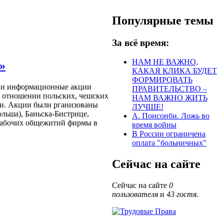
Популярные темы
За всё время:
НАМ НЕ ВАЖНО,
»
КАКАЯ КЛИКА БУДЕТ
ФОРМИРОВАТЬ
ы и информационные акции
ПРАВИТЕЛЬСТВО –
в отношении польских, чешских
НАМ ВАЖНО ЖИТЬ
ии. Акции были рганизованы
ЛУЧШЕ!
ольша), Баньска-Бистрице,
А. Понсонби. Ложь во
 рабочих общежитий фирмы в
время войны
В России ограничена
оплата "больничных"
Сейчас на сайте
Сейчас на сайте
0
пользователя
и
43 гостя
.