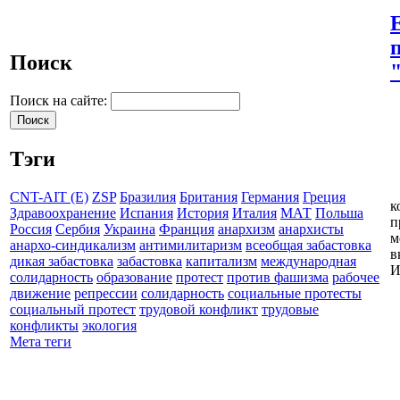
Поиск
Поиск на сайте:
Тэги
CNT-AIT (E)
ZSP
Бразилия
Британия
Германия
Греция
к
Здравоохранение
Испания
История
Италия
МАТ
Польша
п
Россия
Сербия
Украина
Франция
анархизм
анархисты
м
анархо-синдикализм
антимилитаризм
всеобщая забастовка
в
дикая забастовка
забастовка
капитализм
международная
И
солидарность
образование
протест
против фашизма
рабочее
движение
репрессии
солидарность
социальные протесты
социальный протест
трудовой конфликт
трудовые
конфликты
экология
Мета теги