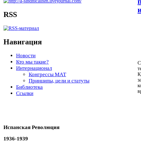
RSS
Навигация
Новости
Кто мы такие?
С
Интернационал
т
Конгрессы МАТ
К
з
Принципы, цели и статуты
к
Библиотека
в
Ссылки
Испанская Революция
1936-1939