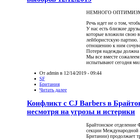
НЕМНОГО ОПТИМИЗМ
Речь идет не о том, чтоб
У нас есть близкие друз
которые вложили свою в
лейбористскую партию.
отношению к ним сочувс
Потеря надежды должна 
Мы все вместе сожалеем 
испытывают сегодня ми
От admin в 12/14/2019 - 09:44
SF
Британия
Читать далее
Конфликт с CJ Barbers в Брайто
несмотря на угрозы и истерики
Брайтонское отделение 
секции Международной 
Британии) продолжает т