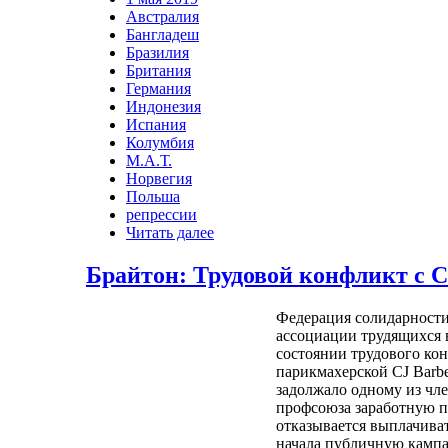
Австралия
Бангладеш
Бразилия
Британия
Германия
Индонезия
Испания
Колумбия
М.А.Т.
Норвегия
Польша
репрессии
Читать далее
Брайтон: Трудовой конфликт с C
Федерация солидарности
ассоциации трудящихся 
состоянии трудового ко
парикмахерской CJ Barbe
задолжало одному из чл
профсоюза заработную пл
отказывается выплачиват
начала публичную кампа