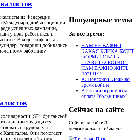
икалистов
икалисты из Федерации
Популярные темы
ии Международной ассоциации
 ряде успешных кампаний,
За всё время:
ащиту прав работников и
айтоне. В ходе конфликта с
еуиндер" товарищи добивались
НАМ НЕ ВАЖНО,
воленному работнику.
КАКАЯ КЛИКА БУДЕТ
ФОРМИРОВАТЬ
ПРАВИТЕЛЬСТВО –
НАМ ВАЖНО ЖИТЬ
ЛУЧШЕ!
А. Понсонби. Ложь во
время войны
В России ограничена
оплата "больничных"
алистов
Сейчас на сайте
солидарности (SF), британской
ассоциации трудящихся,
Сейчас на сайте
0
ствовать в трудовых и
пользователя
и
30 гостя
.
 с Капиталом. Они помогают
платы украденной у них