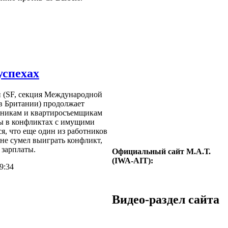
успехах
 (SF, секция Международной
в Британии) продолжает
тникам и квартиросъемщикам
сы в конфликтах с имущими
ся, что еще один из работников
не сумел выиграть конфликт,
 зарплаты.
Официальный сайт М.А.Т.
(IWA-AIT):
9:34
Видео-раздел сайта