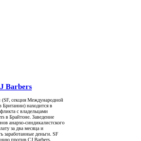
J Barbers
 (SF, секция Международной
в Британии) находится в
нфликта с владельцами
rs в Брайтоне. Заведение
енов анархо-синдикалистского
ату за два месяца и
ь заработанные деньги. SF
нию против CJ Barbers.