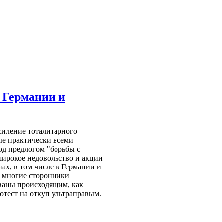
 Германии и
силение тоталитарного
ые практически всеми
од предлогом "борьбы с
ирокое недовольство и акции
нах, в том числе в Германии и
 многие сторонники
ованы происходящим, как
отест на откуп ультраправым.