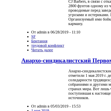
CJ Barbers, в связи с от
2800 фунтов одному из 
проводимые перед заведе
угрозами и истериками.
Организуемый ими бойко
карману.
От admin в 06/28/2019 - 11:10
SF
Британия
трудовой конфликт
Читать далее
Анархо-синдикалистский Первом
Анархо-синдикалистски
отметили 1 мая 2019 г. 
солидарности трудящихс
собраниями и другими 
странах мира. Вот лишь
поступившая к настояще
источников.
От admin в 05/03/2019 - 15:53
1 мая 2019