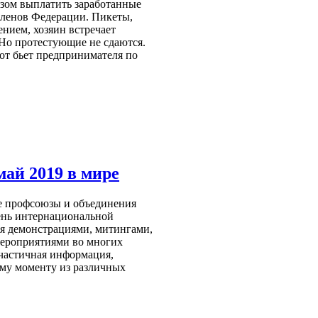
казом выплатить заработанные
членов Федерации. Пикеты,
нием, хозяин встречает
 Но протестующие не сдаются.
т бьет предпринимателя по
ай 2019 в мире
е профсоюзы и объединения
день интернациональной
я демонстрациями, митингами,
мероприятиями во многих
 частичная информация,
му моменту из различных