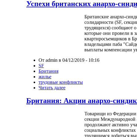
Успехи британских анархо-синд
Британские анархо-синд
солидарности (SF, секц
трудящихся) сообщают о
которые они провели в з
квартиросъемщиков в Бр
владельцами паба "Сайд
выплаты компенсации у
От admin в 04/12/2019 - 10:16
SF
Британия
жилье
трудовые конфликты
Читать далее
Британия: Акции анархо-синдик
Товарищи из Федерации 
секции Международной 
продолжают активно уча
социальных конфликтах
трудящимся добиться вы