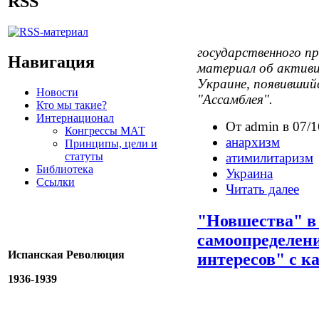
RSS
государственного п
Навигация
материал об активи
Украине, появивший
Новости
"Ассамблея".
Кто мы такие?
Интернационал
От admin в 07/1
Конгрессы МАТ
анархизм
Принципы, цели и
статуты
атимилитаризм
Библиотека
Украина
Ссылки
Читать далее
"Новшества" в
самоопределени
Испанская Революция
интересов" с к
1936-1939