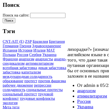
Поиск
Поиск на сайте:
Тэги
CNT-AIT (E)
ZSP
Бразилия
Британия
Германия
Греция
Здравоохранение
лихорадке?» [изнача
Испания
История
Италия
МАТ
английском языке в 
Польша
Россия
Сербия
Украина
Франция
анархизм
анархисты
анархо-
того, что даже така
синдикализм
антимилитаризм
путанная организаци
всеобщая забастовка
дикая забастовка
бы от основных прин
забастовка
капитализм
заложен в ее назван
международная солидарность
образование
протест
против фашизма
От admin в 05/2
рабочее движение
репрессии
солидарность
социальные протесты
анархизм
социальный протест
трудовой
атимилитаризм
конфликт
трудовые конфликты
Россия
экология
Украина
Мета теги