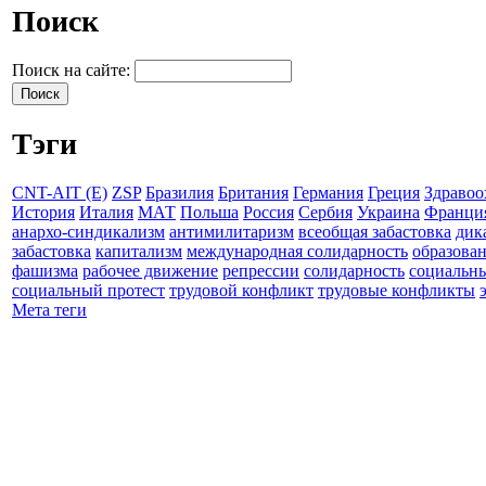
Поиск
Поиск на сайте:
Тэги
CNT-AIT (E)
ZSP
Бразилия
Британия
Германия
Греция
Здравоо
История
Италия
МАТ
Польша
Россия
Сербия
Украина
Франци
анархо-синдикализм
антимилитаризм
всеобщая забастовка
дик
забастовка
капитализм
международная солидарность
образова
фашизма
рабочее движение
репрессии
солидарность
социальн
социальный протест
трудовой конфликт
трудовые конфликты
Мета теги