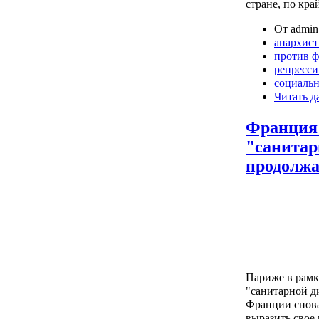
стране, по кра
От admin 
анархис
против 
репресс
социаль
Читать д
Франция:
"санитар
продолжа
Париже в рамк
"санитарной д
Франции снова
выразить свое