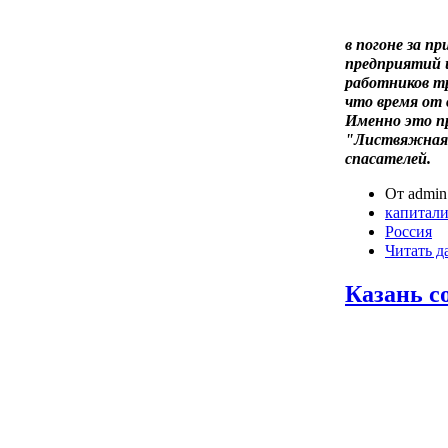
в погоне за п
предприятий 
работников тр
что время от 
Именно это пр
"Листвяжная" 
спасателей.
От admin 
капитал
Россия
Читать д
Казань с