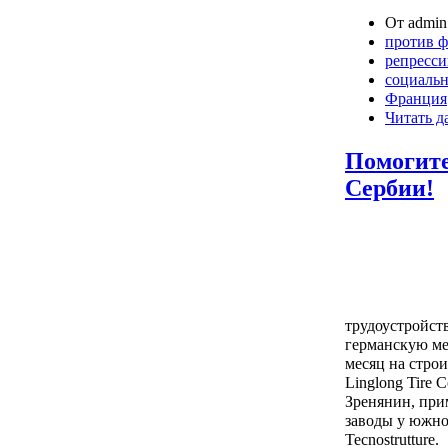
От admin 
против 
репресс
социаль
Франция
Читать д
Помогите
Сербии!
трудоустройств
германскую ме
месяц на строи
Linglong Tire 
Зренянин, прим
заводы у южно
Tecnostrutture.