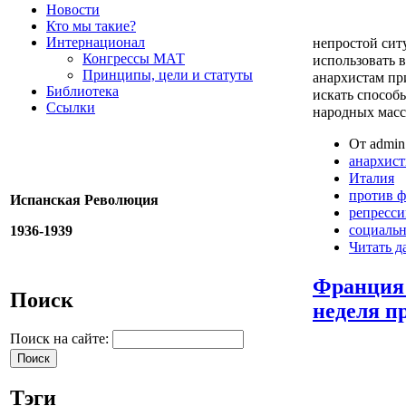
Новости
Кто мы такие?
Интернационал
непростой сит
Конгрессы МАТ
использовать 
Принципы, цели и статуты
анархистам пр
Библиотека
искать способ
Ссылки
народных масс
От admin 
анархис
Италия
против 
Испанская Революция
репресс
социаль
1936-1939
Читать д
Франция: 
Поиск
неделя п
Поиск на сайте:
Тэги