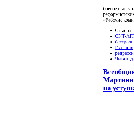
боевое выступ
реформистски
«Рабочие коми
От admin 
CNT-AIT
бессрочн
Испания
репресс
Читать д
Всеобщая
Мартиник
на уступ