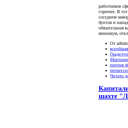
работников сф
горючее. В тот
соседнем замо
бунтов и напа
обязательная в
минимум, откл
От admin 
всеобщая
Гваделуп
Мартини
против 
репресс
Читать д
Капитали
шахте "