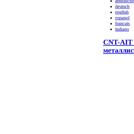
antifasci
deutsch
english
espanol
français
italiano
CNT-AIT 
металлис