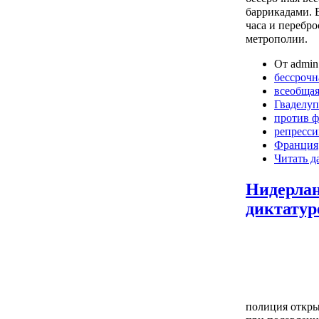
баррикадами. 
часа и перебр
метрополии.
От admin 
бессрочн
всеобщая
Гваделуп
против 
репресс
Франция
Читать д
Нидерла
диктатур
полиция откры