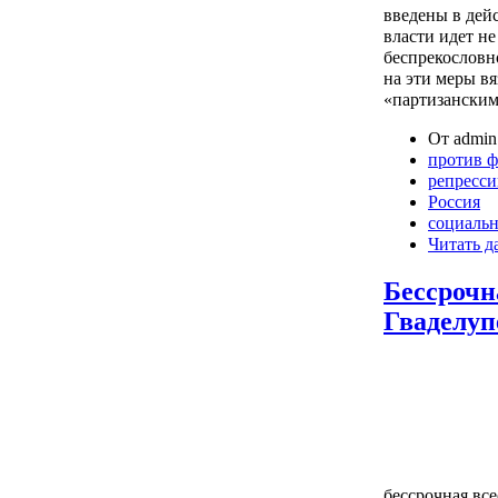
введены в дейс
власти идет не
беспрекословн
на эти меры в
«партизанским
От admin 
против 
репресс
Россия
социаль
Читать д
Бессрочн
Гваделуп
бессрочная вс