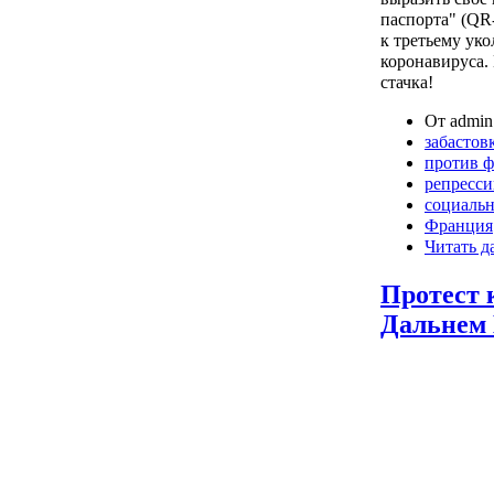
паспорта" (QR
к третьему ук
коронавируса.
стачка!
От admin 
забастов
против 
репресс
социаль
Франция
Читать д
Протест 
Дальнем 