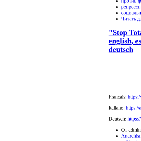
против 
репресс
социаль
Читать д
"Stop Tot
english, e
deutsch
Francais:
https:
Italiano:
https:/
Deutsch:
https:/
От admin 
Anarchis