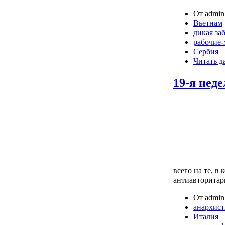
От admin 
Вьетнам
дикая за
рабочие
Сербия
Читать д
19-я нед
всего на те, в
антиавторитар
От admin 
анархис
Италия