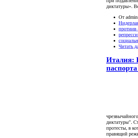
при подавлени
диктатуры». В
От admin 
Нидерла
протиив
репресс
социаль
Читать д
Италия: 
паспорта
чрезвычайного
диктатуры". С
протесты, в ко
правящий режи