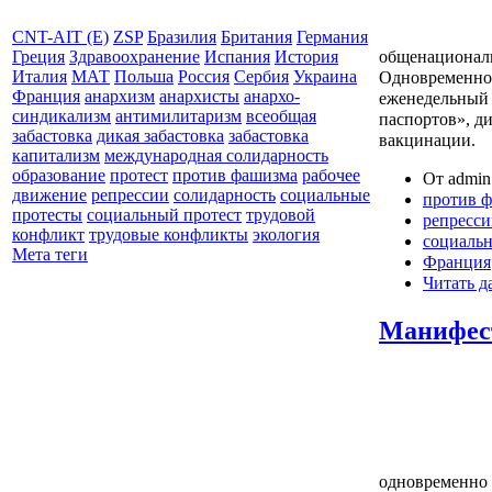
CNT-AIT (E)
ZSP
Бразилия
Британия
Германия
общенационал
Греция
Здравоохранение
Испания
История
Италия
МАТ
Польша
Россия
Сербия
Украина
Одновременно 
Франция
анархизм
анархисты
анархо-
еженедельный 
синдикализм
антимилитаризм
всеобщая
паспортов», д
забастовка
дикая забастовка
забастовка
вакцинации.
капитализм
международная солидарность
образование
протест
против фашизма
рабочее
От admin 
движение
репрессии
солидарность
социальные
против 
протесты
социальный протест
трудовой
репресс
конфликт
трудовые конфликты
экология
социаль
Мета теги
Франция
Читать д
Манифест
одновременно 