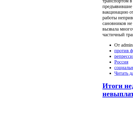
транспортом в
предъявившие
вакцинацию от
работы неприв
сановников не
вызвала много
частичный тра
От admin 
против 
репресс
Россия
социаль
Читать д
Итоги не
невыплат