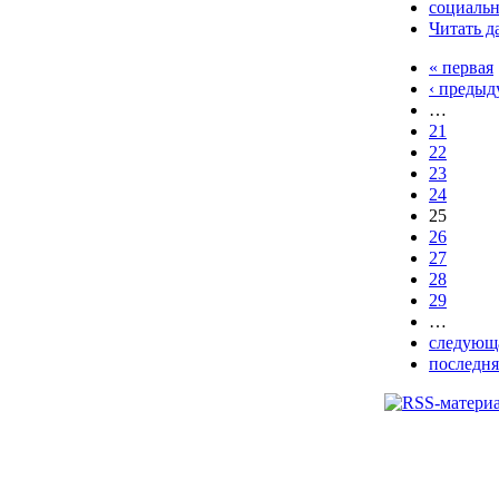
социаль
Читать д
« первая
‹ предыд
…
21
22
23
24
25
26
27
28
29
…
следующа
последня