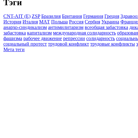
Тэги
CNT-AIT (E)
ZSP
Бразилия
Британия
Германия
Греция
Здравоо
История
Италия
МАТ
Польша
Россия
Сербия
Украина
Франци
анархо-синдикализм
антимилитаризм
всеобщая забастовка
дик
забастовка
капитализм
международная солидарность
образова
фашизма
рабочее движение
репрессии
солидарность
социальн
социальный протест
трудовой конфликт
трудовые конфликты
Мета теги