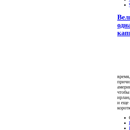
Вел
одн
кап
время
причи
амери
чтобы
ирлан
и еще 
корот