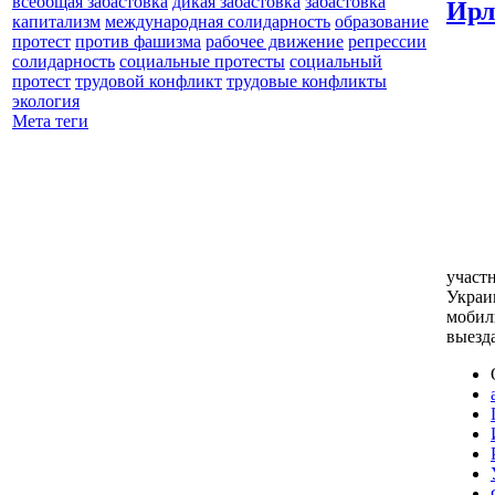
всеобщая забастовка
дикая забастовка
забастовка
Ирл
капитализм
международная солидарность
образование
протест
против фашизма
рабочее движение
репрессии
солидарность
социальные протесты
социальный
протест
трудовой конфликт
трудовые конфликты
экология
Мета теги
участ
Украи
мобил
выезд