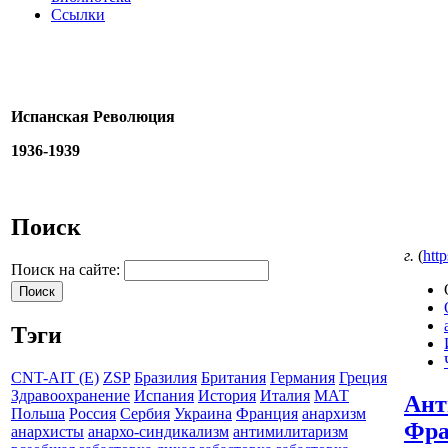
Ссылки
Испанская Революция
1936-1939
Поиск
г.
(
http
Поиск на сайте:
Тэги
CNT-AIT (E)
ZSP
Бразилия
Британия
Германия
Греция
Здравоохранение
Испания
История
Италия
МАТ
Ант
Польша
Россия
Сербия
Украина
Франция
анархизм
Фра
анархисты
анархо-синдикализм
антимилитаризм