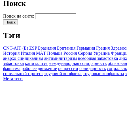
Поиск
Поиск на сайте:
Тэги
CNT-AIT (E)
ZSP
Бразилия
Британия
Германия
Греция
Здравоо
История
Италия
МАТ
Польша
Россия
Сербия
Украина
Франци
анархо-синдикализм
антимилитаризм
всеобщая забастовка
дик
забастовка
капитализм
международная солидарность
образова
фашизма
рабочее движение
репрессии
солидарность
социальн
социальный протест
трудовой конфликт
трудовые конфликты
Мета теги