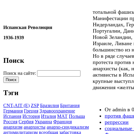
тотальной фашиз
Манифестации пр
Нидерландах, Ге
Испанская Революция
Португалии, Дани
Новой Зеландии,
1936-1939
Израиле, Ливане 
большинство из н
Но в ряде случаев
Поиск
протеста против 
анархисты (как, 
Поиск на сайте:
активисты в Испа
крупные выступле
движения «желты
Тэги
CNT-AIT (E)
ZSP
Бразилия
Британия
От admin в 0
Германия
Греция
Здравоохранение
против фаш
Испания
История
Италия
МАТ
Польша
репрессии
Россия
Сербия
Украина
Франция
анархизм
анархисты
анархо-синдикализм
социальные 
антимилитаризм
всеобщая забастовка