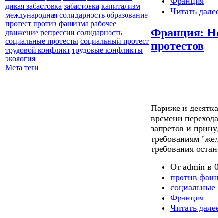
Франция
дикая забастовка
забастовка
капитализм
Читать дале
международная солидарность
образование
протест
против фашизма
рабочее
Франция: Но
движение
репрессии
солидарность
социальные протесты
социальный протест
протестов
трудовой конфликт
трудовые конфликты
экология
Мета теги
Париже и десятка
времени перехода
запретов и прин
требованиям "же
требования остан
От admin в 0
против фаш
социальные 
Франция
Читать дале