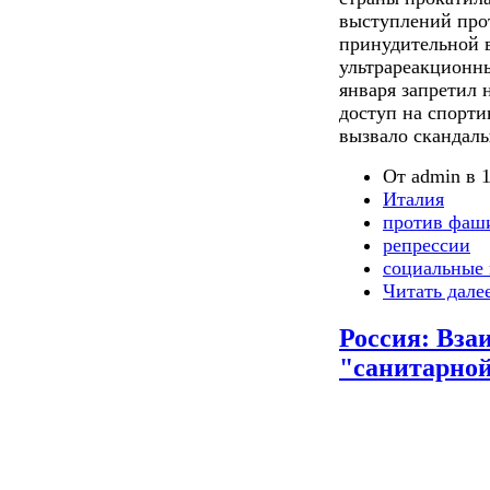
выступлений прот
принудительной в
ультрареакционны
января запретил 
доступ на спорти
вызвало скандалы
От admin в 1
Италия
против фаш
репрессии
социальные 
Читать дале
Россия: Вза
"санитарной