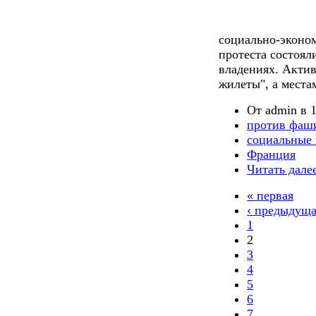
социально-эконо
протеста состоял
владениях. Акти
жилеты", а места
От admin в 1
против фаш
социальные 
Франция
Читать дале
« первая
‹ предыдущ
1
2
3
4
5
6
7