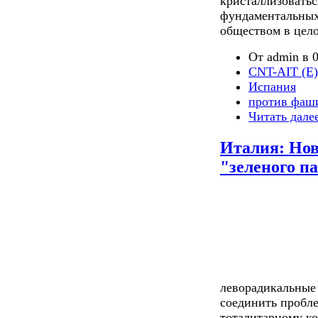
кристаллизоватьс
фундаментальных
обществом в цел
От admin в 0
CNT-AIT (E)
Испания
против фаш
Читать дале
Италия: Но
"зеленого п
леворадикальные 
соединить пробл
тоталитарному к