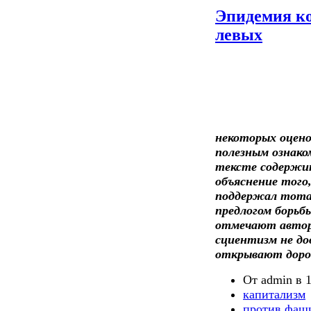
Эпидемия к
левых
некоторых оцено
полезным ознако
тексте содержит
объяснение того
поддержал тота
предлогом борьбы
отмечают автор
сциентизм не до
открывают дорог
От admin в 1
капитализм
против фаш