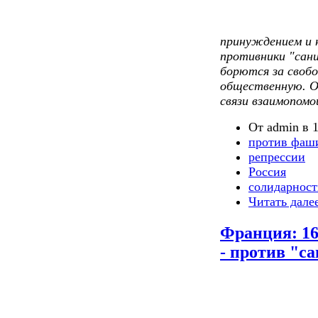
принуждением и 
противники "сан
борются за свобо
общественную. О
связи взаимопомо
От admin в 1
против фаш
репрессии
Россия
солидарност
Читать дале
Франция: 16
- против "с