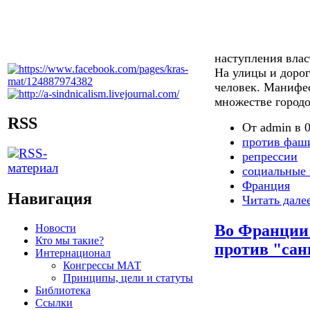
наступления влас
На улицы и доро
человек. Манифе
множестве городо
RSS
От admin в 0
против фаш
репрессии
социальные 
Франция
Навигация
Читать дале
Во Франции 
Новости
Кто мы такие?
против "сан
Интернационал
Конгрессы МАТ
Принципы, цели и статуты
Библиотека
Ссылки