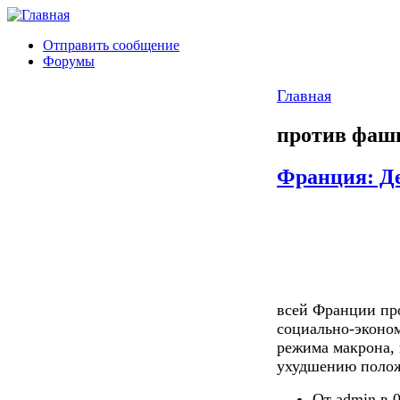
Отправить сообщение
Форумы
Главная
против фаш
Франция: Де
всей Франции пр
социально-эконо
режима макрона, 
ухудшению полож
От admin в 0