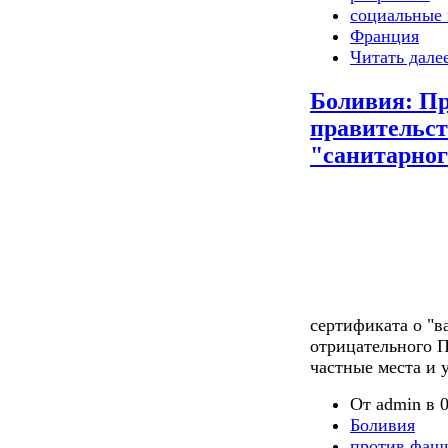
социальные 
Франция
Читать дале
Боливия: Пр
правительст
"санитарног
сертификата о "в
отрицательного П
частные места и 
От admin в 0
Боливия
против фаш