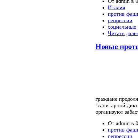
От admin в 0
Италия
против фаш
репрессии
социальные 
Читать дале
Новые прот
граждане продол
"санитарной дик
организуют забас
От admin в 0
против фаш
репрессии