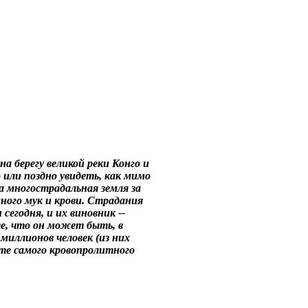
на берегу великой реки Конго и
о или поздно увидеть, как мимо
а многострадальная земля за
много мук и крови. Страдания
егодня, и их виновник --
е, что он может быть, в
 миллионов человек (из них
ате самого кровопролитного