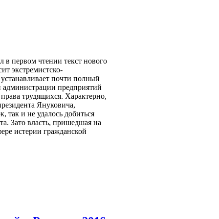
 в первом чтении текст нового
сит экстремистско-
 устанавливает почти полный
и администрации предприятий
 права трудящихся. Характерно,
резидента Януковича,
, так и не удалось добиться
та. Зато власть, пришедшая на
фере истерии гражданской