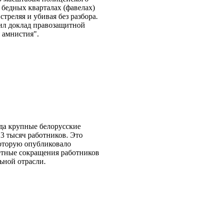
 бедных кварталах (фавелах)
стреляя и убивая без разбора.
дил доклад правозащитной
 амнистия".
ода крупные белорусские
3 тысяч работников. Это
которую опубликовало
етные сокращения работников
ьной отрасли.