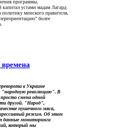
нения программы,
капитал устами мадам Лагард
 политику минского правителя,
"переориентацию" более
.
 времена
реворота в Украине
а "народную революцию". В
 просто смена одной
сти другой. "Народ",
ачестве пушечного мяса,
епрессивный режим. Об этом
т данные мониторинга
ний, который мы