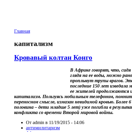
Главная
капитализм
Кровавый колтан Конго
В Африке говорят, что, сидя 
глядя на ее воды, можно ран
проплывут трупы врагов. Эт
последние 150 лет изведала 
ее жителей продолжаются и с
капитализм. Пользуясь мобильным телефоном, помнит
переносном смысле, измазан невидимой кровью. Более 6
половина – дети младше 5 лет) уже погибли в результ
конфликта со времени Второй мировой войны.
От admin в 11/19/2015 - 14:06
антимилитаризм