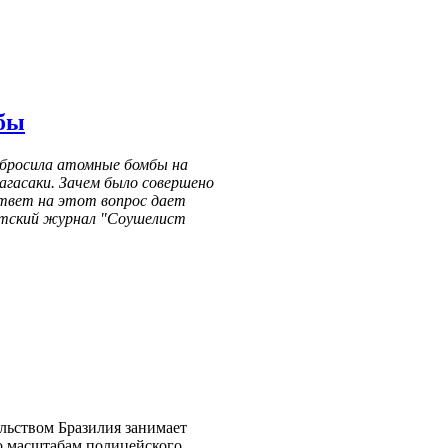
бы
сбросила атомные бомбы на
агасаки. Зачем было совершено
твет на этот вопрос дает
стский журнал "Соушелист
льством Бразилия занимает
по масштабам полицейского