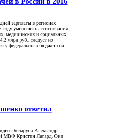
чей в России в 2016
дней зарплаты в регионах
6 году уменьшить ассигнования
ких, медицинских и социальных
,2 млрд руб., следует из
екту федерального бюджета на
ашенко ответил
зидент Беларуси Александр
вой МВФ Кристин Лагард. Они