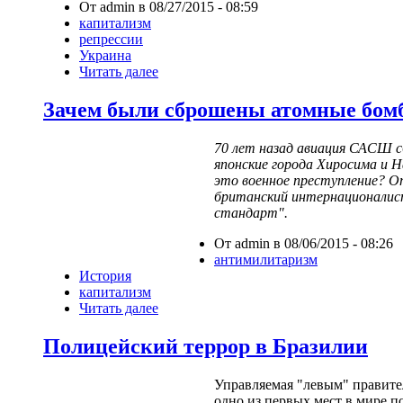
От admin в 08/27/2015 - 08:59
капитализм
репрессии
Украина
Читать далее
Зачем были сброшены атомные бом
70 лет назад авиация САСШ 
японские города Хиросима и Н
это военное преступление? О
британский интернационали
стандарт".
От admin в 08/06/2015 - 08:26
антимилитаризм
История
капитализм
Читать далее
Полицейский террор в Бразилии
Управляемая "левым" правите
одно из первых мест в мире 