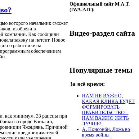
Официальный сайт М.А.Т.
тво?
(IWA-AIT):
щью которого начальник сможет
иков, изобрели в
Видео-раздел сайта
й компании. Как сообщили
подала заявку на патент. Новое
цию о работнике на
 программным обеспечением
йн.
Популярные темы
За всё время:
НАМ НЕ ВАЖНО,
КАКАЯ КЛИКА БУДЕТ
ФОРМИРОВАТЬ
ПРАВИТЕЛЬСТВО –
и, как минимум, 33 ранены при
НАМ ВАЖНО ЖИТЬ
брики в городе Вэньлин,
ЛУЧШЕ!
провинции Чжэцзянь. Причиной
А. Понсонби. Ложь во
тремление предпринимателей
время войны
сности ради увеличения