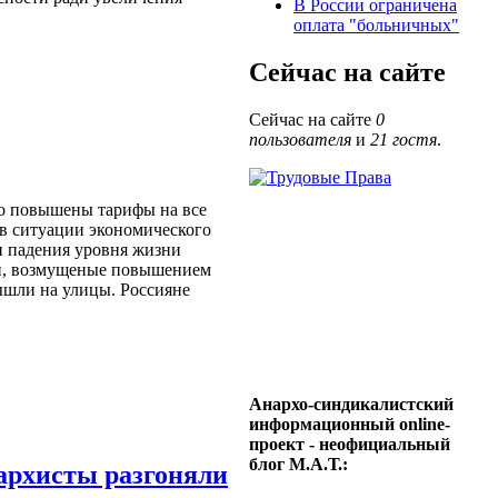
В России ограничена
оплата "больничных"
Сейчас на сайте
Сейчас на сайте
0
пользователя
и
21 гостя
.
ко повышены тарифы на все
 в ситуации экономического
и падения уровня жизни
и, возмущеные повышением
ышли на улицы. Россияне
Анархо-синдикалистский
информационный online-
проект - неофициальный
блог М.А.Т.:
архисты разгоняли