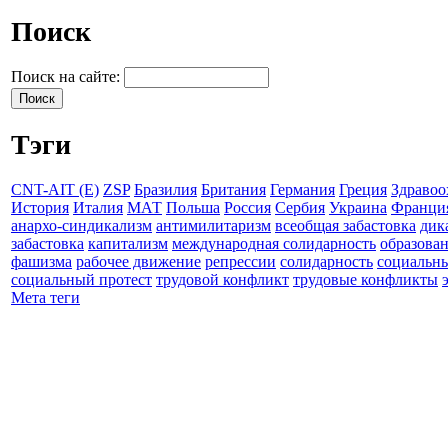
Поиск
Поиск на сайте:
Тэги
CNT-AIT (E)
ZSP
Бразилия
Британия
Германия
Греция
Здравоо
История
Италия
МАТ
Польша
Россия
Сербия
Украина
Франци
анархо-синдикализм
антимилитаризм
всеобщая забастовка
дик
забастовка
капитализм
международная солидарность
образова
фашизма
рабочее движение
репрессии
солидарность
социальн
социальный протест
трудовой конфликт
трудовые конфликты
Мета теги