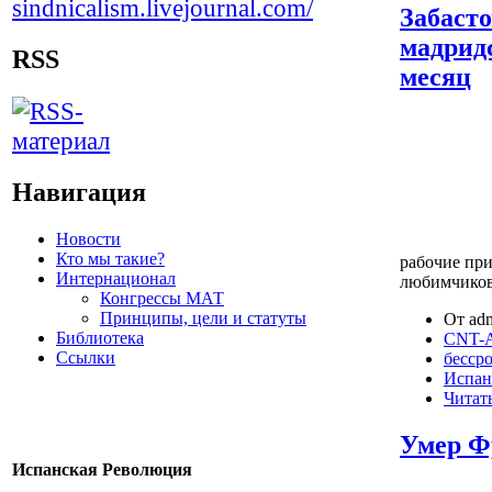
Забаст
мадрид
RSS
месяц
Навигация
Новости
Кто мы такие?
рабочие пр
Интернационал
любимчиков 
Конгрессы МАТ
Принципы, цели и статуты
От adm
Библиотека
CNT-A
Ссылки
бессро
Испан
Читать
Умер Ф
Испанская Революция