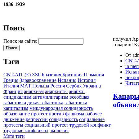
1936-1939
Поиск
получил Ар
Поиск на сайте:
товарищ! Ку
От adm
Тэги
CNT-A
in me
Испан
CNT-AIT (E)
ZSP
Бразилия
Британия
Германия
некро
Греция
Здравоохранение
Испания
История
Читать
Италия
МАТ
Польша
Россия
Сербия
Украина
Франция
анархизм
анархисты
анархо-
Канары
синдикализм
антимилитаризм
всеобщая
забастовка
дикая забастовка
забастовка
объявил
капитализм
международная солидарность
образование
протест
против фашизма
рабочее
движение
репрессии
солидарность
социальные
протесты
социальный протест
трудовой конфликт
трудовые конфликты
экология
Мета теги