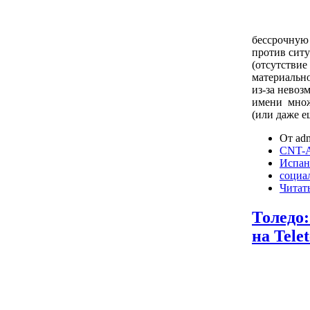
бессрочную 
против ситу
(отсутствие
материальн
из-за невоз
имени множе
(или даже е
От adm
CNT-A
Испан
социа
Читать
Толедо
на Tele