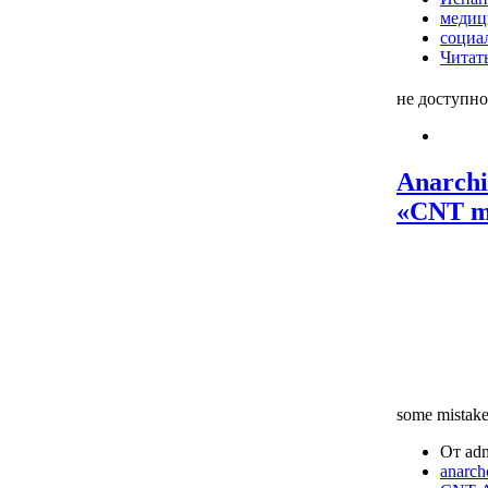
медиц
социа
Читать
не доступно
Anarchi
«CNT mo
some mistakes
От adm
anarch