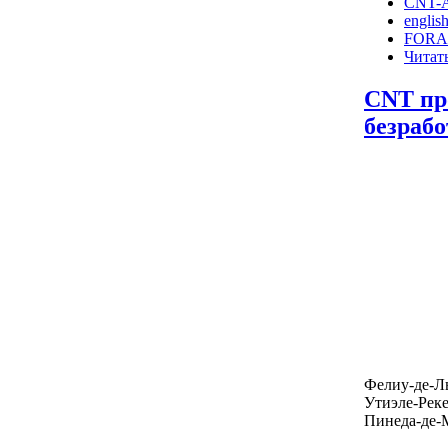
CNT-A
englis
FORA
Читать
CNT пр
безраб
Фелиу-де-Ль
Утиэле-Реке
Пинеда-де-М