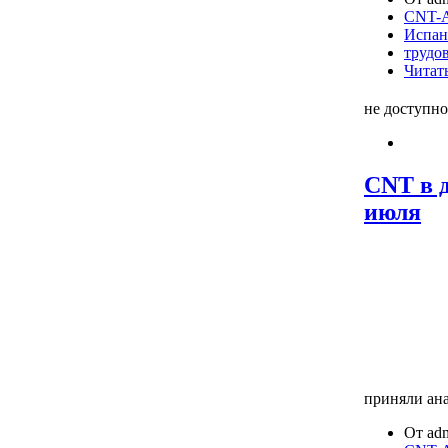
CNT-A
Испан
трудо
Читать
не доступно
CNT в д
июля
приняли ан
От adm