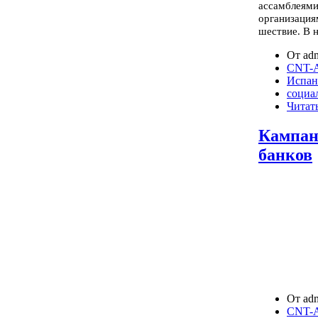
ассамблеями
организация
шествие. В 
От adm
CNT-A
Испан
социа
Читать
Кампан
банков
От adm
CNT-A