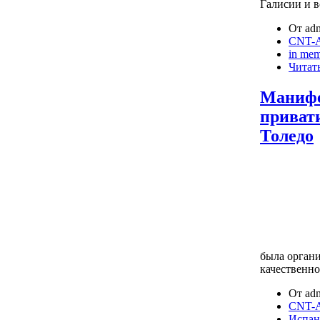
Галисии и в
От adm
CNT-A
in me
Читать
Манифе
приват
Толедо
была органи
качественно
От adm
CNT-A
Испан