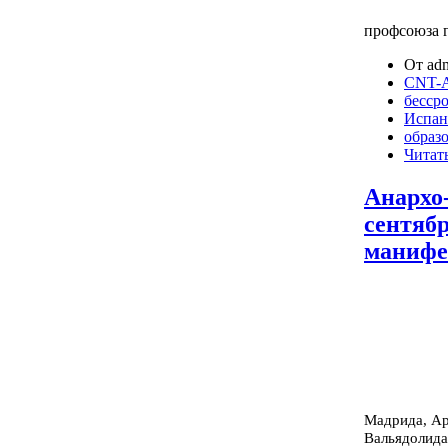
профсоюза г
От adm
CNT-A
бессро
Испан
образ
Читать
Анархо
сентяб
манифе
Мадрида, Ар
Вальядолида