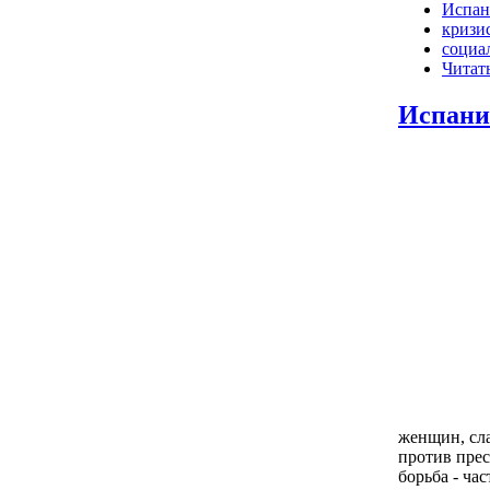
Испан
кризи
социа
Читать
Испани
женщин, сла
против прес
борьба - ча