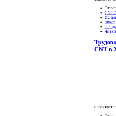
От adm
CNT-A
Испан
пикет
солид
Читать
Трудов
CNT в У
профсоюза о
От adm