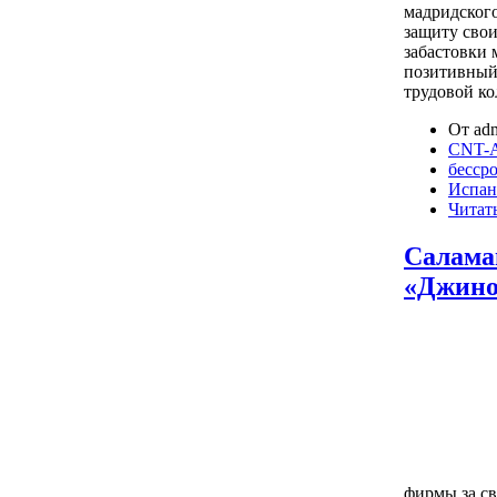
мадридского
защиту свои
забастовки
позитивный,
трудовой к
От adm
CNT-A
бессро
Испан
Читать
Салама
«Джино
фирмы за с