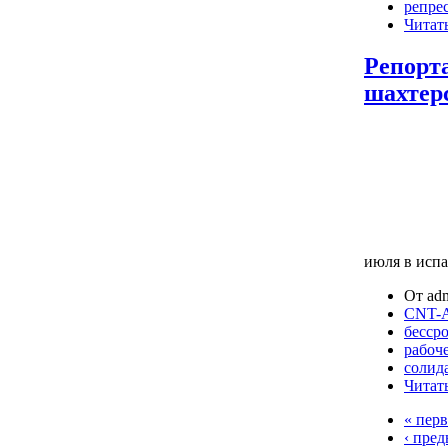
репре
Читать
Репорт
шахтер
июля в испа
От adm
CNT-A
бессро
рабоч
солид
Читать
« перв
‹ пре