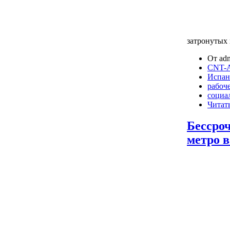
затронутых
От adm
CNT-A
Испан
рабоч
социа
Читать
Бессро
метро 