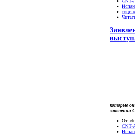
CNT-A
Испан
социа
Читать
Заявле
выступ
которые он
заявлении
От adm
CNT-A
Испан