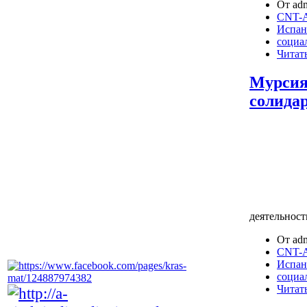
От adm
CNT-A
Испан
социа
Читать
Мурсия
солидар
деятельност
От adm
CNT-A
Испан
социа
Читать