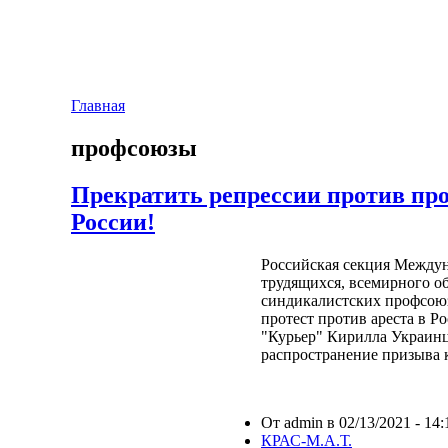
Главная
профсоюзы
Прекратить репрессии против пр
России!
Российская секция Между
трудящихся, всемирного о
синдикалистских профсою
протест против ареста в Р
"Курьер" Кирилла Украинц
распространение призыва 
От admin в 02/13/2021 - 14:
КРАС-М.А.Т.