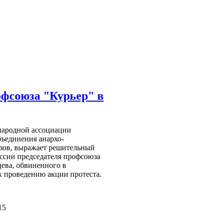
офсоюза "Курьер" в
народной ассоциации
бъединения анархо-
зов, выражает решительный
оссии председателя профсоюза
ева, обвиненного в
к проведению акции протеста.
15