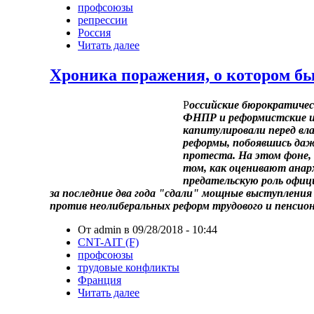
профсоюзы
репрессии
Россия
Читать далее
Хроника поражения, о котором бы
Р
оссийские бюрократиче
ФНПР и реформистские из
капитулировали перед вл
реформы, побоявшись даж
протеста. На этом фоне, 
том, как оценивают ана
предательскую роль офиц
за последние два года "сдали" мощные выступлени
против неолиберальных реформ трудового и пенсион
От admin в 09/28/2018 - 10:44
CNT-AIT (F)
профсоюзы
трудовые конфликты
Франция
Читать далее