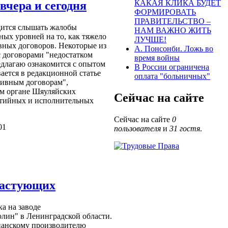
КАКАЯ КЛИКА БУДЕТ
вчера и сегодня
ФОРМИРОВАТЬ
ПРАВИТЕЛЬСТВО –
дится слышать жалобы
НАМ ВАЖНО ЖИТЬ
ых уровней на то, как тяжело
ЛУЧШЕ!
вных договоров. Некоторые из
А. Понсонби. Ложь во
с договорами "недостатком
время войны
едлагаю ознакомится с опытом
В России ограничена
вается в редакционной статье
оплата "больничных"
тивным договорам",
ом органе Шяуляйских
Сейчас на сайте
ртийных и исполнительных
Сейчас на сайте
0
01
пользователя
и
31 гостя
.
бастующих
ка на заводе
лин" в Ленинградской области.
панскому производителю