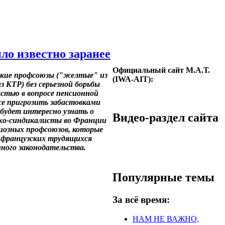
ло известно заранее
Официальный сайт М.А.Т.
ские профсоюзы ("желтые" из
(IWA-AIT):
 КТР) без серьезной борьбы
астью в вопросе пенсионной
е пригрозить забастовками
будет интересно узнать о
Видео-раздел сайта
рхо-синдикалисты во Франции
иозных профсоюзов, которые
я французских трудящихся
ного законодательства.
Популярные темы
За всё время:
НАМ НЕ ВАЖНО,