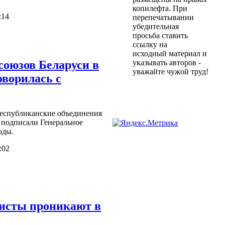
копилефта. При
:14
перепечатывании
убедительная
просьба ставить
ссылку на
исходный материал и
оюзов Беларуси в
указывать авторов -
уважайте чужой труд!
оворилась с
республиканские объединения
 подписали Генеральное
оды.
:02
исты проникают в