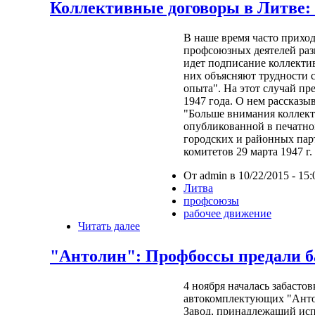
Коллективные договоры в Литве: 
В наше время часто прихо
профсоюзных деятелей разн
идет подписание коллекти
них объясняют трудности 
опыта". На этот случай пр
1947 года. О нем рассказы
"Больше внимания коллек
опубликованной в печатн
городских и районных па
комитетов 29 марта 1947 г.
От admin в 10/22/2015 - 15:
Литва
профсоюзы
рабочее движение
Читать далее
"Антолин": Профбоссы предали 
4 ноября началась забастов
автокомплектующих "Анто
Завод, принадлежащий ис