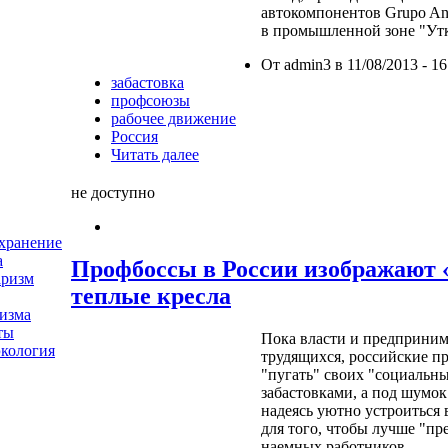
автокомпонентов Grupo Ant
в промышленной зоне "Утк
От admin3 в 11/08/2013 - 16
забастовка
профсоюзы
рабочее движение
Россия
Читать далее
не доступно
хранение
а
Профбоссы в России изображают «
аризм
теплые кресла
изма
ты
Пока власти и предприним
экология
трудящихся, российские п
"пугать" своих "социальн
забастовками, а под шумок
надеясь уютно устроиться в
для того, чтобы лучше "пр
наемных работников.