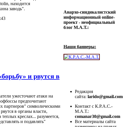
olin, находится
ина заводь".
Анархо-синдикалистский
информационный online-
:43
проект - неофициальный
блог М.А.Т.:
Наши баннеры:
борьбу» и рвутся в
Редакция
атели ужесточают атаки на
сайта:
larido@gmail.com
рофбоссы предпочитают
ых партнеров" символическими
Контакт с К.Р.А.С.-
 рвутся в органы власти,
М.А.Т.:
 теплых креслах... разумеется,
comanar30@gmail.com
едставлять и подавлять"
Все материалы сайта
размещены на правах