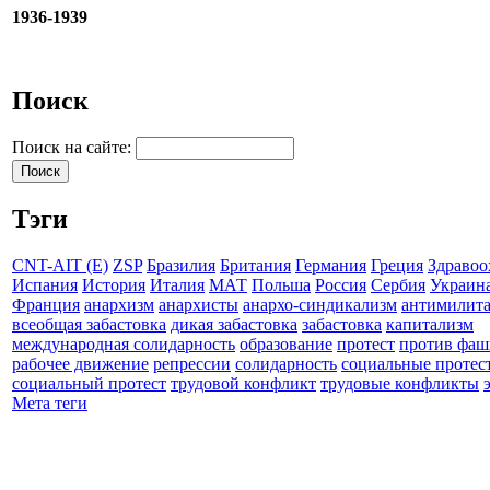
1936-1939
Поиск
Поиск на сайте:
Тэги
CNT-AIT (E)
ZSP
Бразилия
Британия
Германия
Греция
Здравоо
Испания
История
Италия
МАТ
Польша
Россия
Сербия
Украин
Франция
анархизм
анархисты
анархо-синдикализм
антимилит
всеобщая забастовка
дикая забастовка
забастовка
капитализм
международная солидарность
образование
протест
против фаш
рабочее движение
репрессии
солидарность
социальные протес
социальный протест
трудовой конфликт
трудовые конфликты
Мета теги