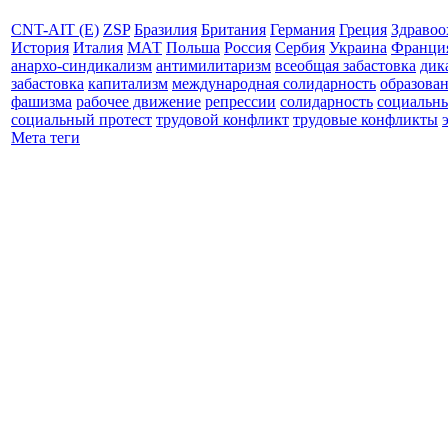
CNT-AIT (E)
ZSP
Бразилия
Британия
Германия
Греция
Здравоо
История
Италия
МАТ
Польша
Россия
Сербия
Украина
Франци
анархо-синдикализм
антимилитаризм
всеобщая забастовка
дик
забастовка
капитализм
международная солидарность
образова
фашизма
рабочее движение
репрессии
солидарность
социальн
социальный протест
трудовой конфликт
трудовые конфликты
Мета теги