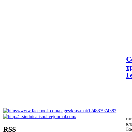
С
т
Г
ин
кл
RSS
Бо