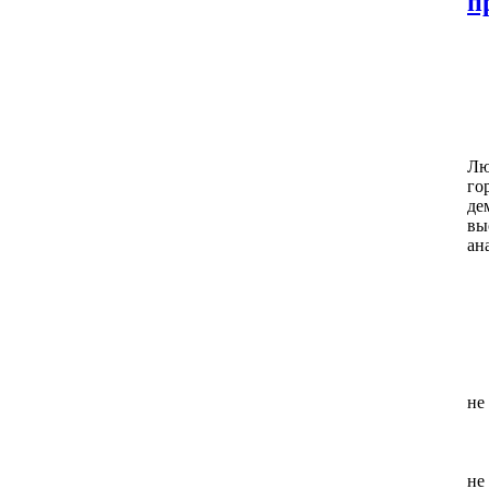
п
Лю
го
де
вы
ан
не
не