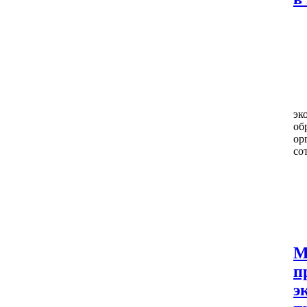
эк
об
ор
со
М
п
э