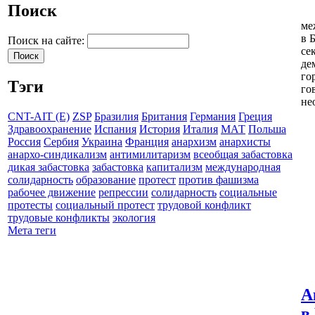
Поиск
ме
в 
Поиск на сайте:
се
де
го
Тэги
го
не
CNT-AIT (E)
ZSP
Бразилия
Британия
Германия
Греция
Здравоохранение
Испания
История
Италия
МАТ
Польша
Россия
Сербия
Украина
Франция
анархизм
анархисты
анархо-синдикализм
антимилитаризм
всеобщая забастовка
дикая забастовка
забастовка
капитализм
международная
солидарность
образование
протест
против фашизма
рабочее движение
репрессии
солидарность
социальные
протесты
социальный протест
трудовой конфликт
трудовые конфликты
экология
Мета теги
А
в