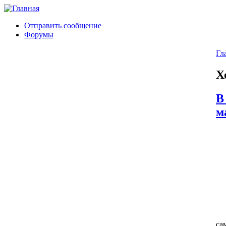
Отправить сообщение
Форумы
Гл
Х
В
м
са