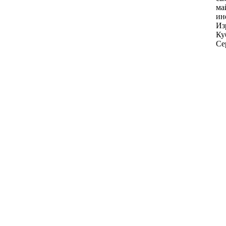
ма
ин
Из
Ку
Се