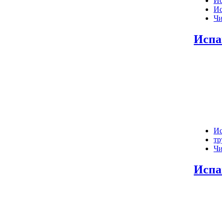
Ис
Ис
Чи
Испа
И
тр
Чи
Испа