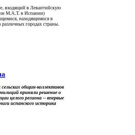
е, входящий в Левантийскую
и М.А.Т. в Испании)
ящимися, находящимися в
 различных городах страны.
на
х сельских общин-коллективов
-милиций приняли решение о
ии целого региона -- впервые
книги испанского историка