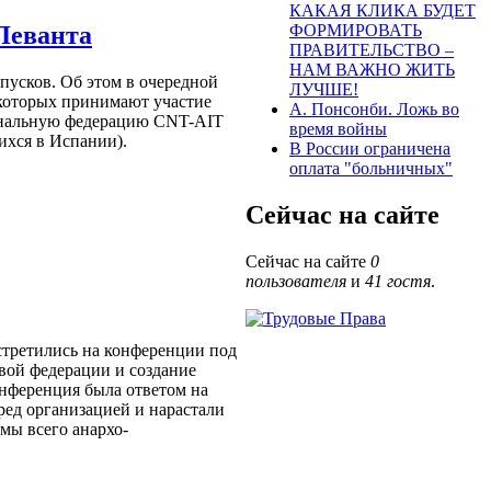
КАКАЯ КЛИКА БУДЕТ
Леванта
ФОРМИРОВАТЬ
ПРАВИТЕЛЬСТВО –
НАМ ВАЖНО ЖИТЬ
тпусков. Об этом в очередной
ЛУЧШЕ!
 которых принимают участие
А. Понсонби. Ложь во
ональную федерацию CNT-AIT
время войны
хся в Испании).
В России ограничена
оплата "больничных"
Сейчас на сайте
Сейчас на сайте
0
пользователя
и
41 гостя
.
стретились на конференции под
вой федерации и создание
нференция была ответом на
ред организацией и нарастали
мы всего анархо-