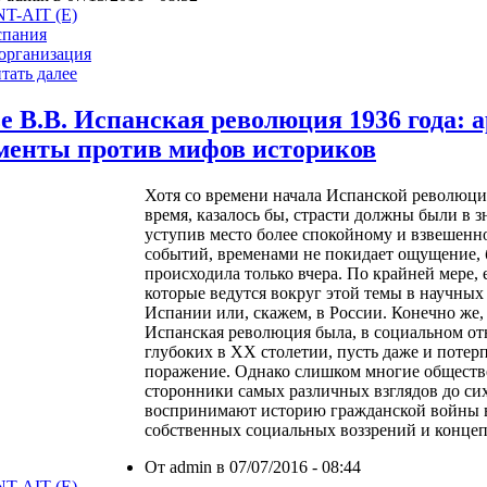
T-AIT (E)
спания
организация
тать далее
е В.В. Испанская революция 1936 года: 
менты против мифов историков
Хотя со времени начала Испанской революции
время, казалось бы, страсти должны были в з
уступив место более спокойному и взвешенн
событий, временами не покидает ощущение, 
происходила только вчера. По крайней мере, 
которые ведутся вокруг этой темы в научных
Испании или, скажем, в России. Конечно же, 
Испанская революция была, в социальном от
глубоких в ХХ столетии, пусть даже и потер
поражение. Однако слишком многие обществ
сторонники самых различных взглядов до сих
воспринимают историю гражданской войны 
собственных социальных воззрений и конце
От admin в 07/07/2016 - 08:44
T-AIT (E)