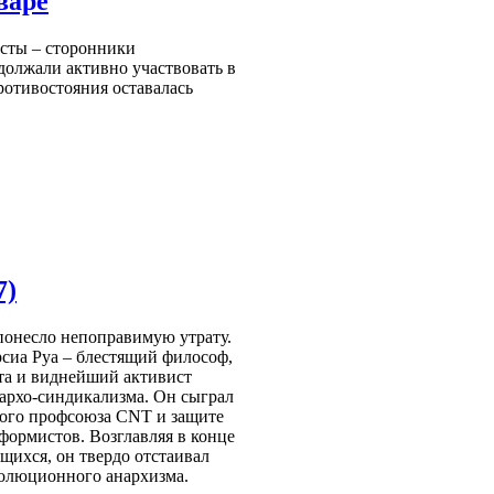
варе
исты – сторонники
олжали активно участвовать в
ротивостояния оставалась
7)
понесло непоправимую утрату.
рсиа Руа – блестящий философ,
ета и виднейший активист
нархо-синдикализма. Он сыграл
ого профсоюза CNT и защите
еформистов. Возглавляя в конце
щихся, он твердо отстаивал
олюционного анархизма.