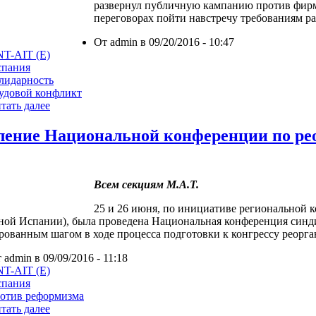
развернул публичную кампанию против фирм
переговорах пойти навстречу требованиям р
От admin в 09/20/2016 - 10:47
T-AIT (E)
спания
лидарность
удовой конфликт
тать далее
ление Национальной конференции по ре
Всем секциям М.А.Т.
25 и 26 июня, по инициативе региональной
ной Испании), была проведена Национальная конференция синди
рованным шагом в ходе процесса подготовки к конгрессу реорг
 admin в 09/09/2016 - 11:18
T-AIT (E)
спания
отив реформизма
тать далее