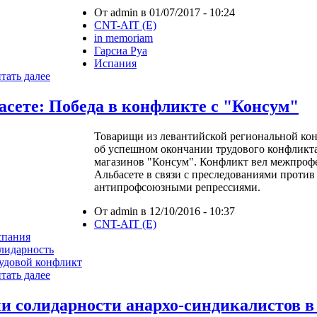
От admin в 01/07/2017 - 10:24
CNT-AIT (E)
in memoriam
Гарсиа Руа
Испания
тать далее
асете: Победа в конфликте с "Консум"
Товарищи из левантийской региональной к
об успешном окончании трудового конфликта
магазинов "Консум". Конфликт вел межпроф
Альбасете в связи с преследованиями против
антипрофсоюзными репрессиями.
От admin в 12/10/2016 - 10:37
CNT-AIT (E)
спания
лидарность
удовой конфликт
тать далее
и солидарности анархо-синдикалистов в