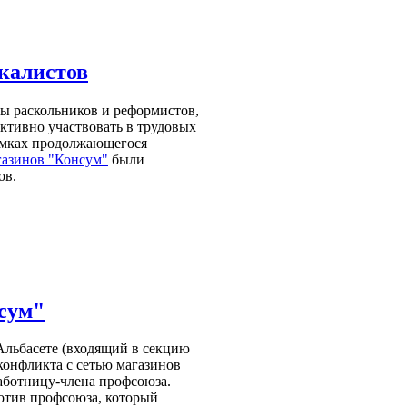
калистов
ры раскольников и реформистов,
ктивно участвовать в трудовых
рамках продолжающегося
газинов "Консум"
были
ов.
сум"
ьбасете (входящий в секцию
конфликта с сетью магазинов
аботницу-члена профсоюза.
отив профсоюза, который