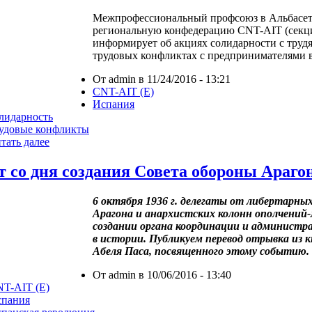
Межпрофессиональный профсоюз в Альбасет
региональную конфедерацию CNT-AIT (секци
информирует об акциях солидарности с труд
трудовых конфликтах с предпринимателями в
От admin в 11/24/2016 - 13:21
CNT-AIT (E)
Испания
лидарность
удовые конфликты
тать далее
ет со дня создания Совета обороны Араго
6 октября 1936 г. делегаты от либертарны
Арагона и анархистских колонн ополчений
создании органа координации и администрац
в истории. Публикуем перевод отрывка из 
Абеля Паса, посвященного этому событию.
От admin в 10/06/2016 - 13:40
T-AIT (E)
спания