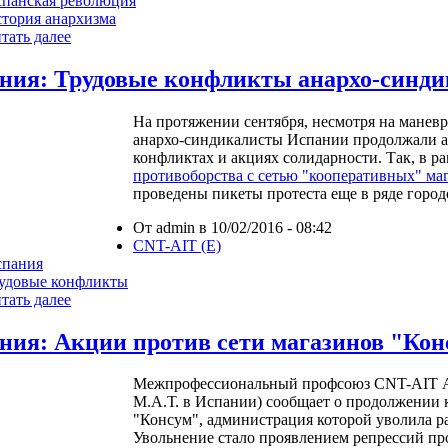
панская революция
тория анархизма
тать далее
ния: Трудовые конфликты анархо-синди
На протяжении сентября, несмотря на манев
анархо-синдикалисты Испании продолжали а
конфликтах и акциях солидарности. Так, в 
противоборства с сетью "кооперативных" ма
проведены пикеты протеста еще в ряде город
От admin в 10/02/2016 - 08:42
CNT-AIT (E)
спания
удовые конфликты
тать далее
ния: Акции против сети магазинов "Кон
Межпрофессиональный профсоюз CNT-AIT Ал
М.А.Т. в Испании) сообщает о продолжении 
"Консум", администрация которой уволила р
Увольнение стало проявлением репрессий пр