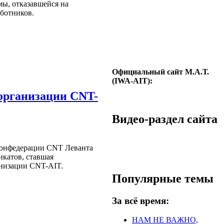
ы, отказавшейся на
аботников.
Официальный сайт М.А.Т.
(IWA-AIT):
организации CNT-
Видео-раздел сайта
 конфедерации CNT Леванта
катов, ставшая
анизации CNT-AIT.
Популярные темы
За всё время:
НАМ НЕ ВАЖНО,