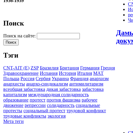
1936-1939
CN
И
ре
Чи
Поиск
Дамь
Поиск на сайте:
доку
Тэги
CNT-AIT (E)
ZSP
Бразилия
Британия
Германия
Греция
Здравоохранение
Испания
История
Италия
МАТ
Польша
Россия
Сербия
Украина
Франция
анархизм
анархисты
анархо-синдикализм
антимилитаризм
всеобщая забастовка
дикая забастовка
забастовка
капитализм
международная солидарность
образование
протест
против фашизма
рабочее
движение
репрессии
солидарность
социальные
протесты
социальный протест
трудовой конфликт
трудовые конфликты
экология
Мета теги
CN