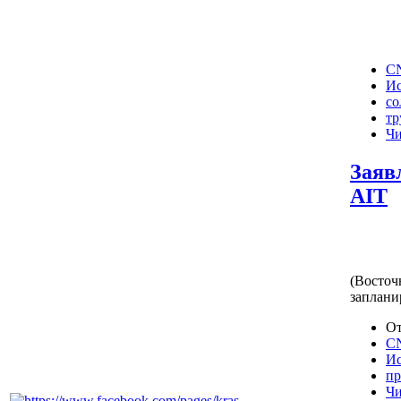
CN
И
со
тр
Чи
Заяв
AIT
(Восточ
заплани
От
CN
И
пр
Чи