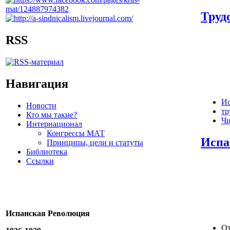
Труд
RSS
Навигация
И
Новости
тр
Кто мы такие?
Чи
Интернационал
Конгрессы МАТ
Испа
Принципы, цели и статуты
Библиотека
Ссылки
Испанская Революция
От