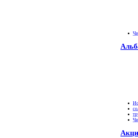
Чи
Альб
И
со
тр
Чи
Акци