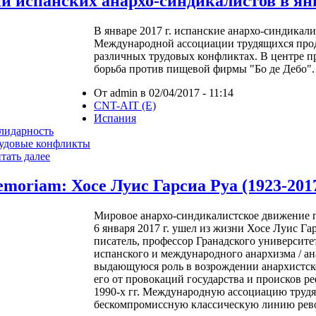
и испанских анархо-синдикалистов в ян
В январе 2017 г. испанские анархо-синдикал
Международной ассоциации трудящихся прод
различных трудовых конфликтах. В центре п
борьба против пищевой фирмы "Бо де Дебо".
От admin в 02/04/2017 - 11:14
CNT-AIT (E)
Испания
лидарность
удовые конфликты
тать далее
emoriam: Хосе Луис Гарсиа Руа (1923-201
Мировое анархо-синдикалистское движение 
6 января 2017 г. ушел из жизни Хосе Луис Га
писатель, профессор Гранадского университ
испанского и международного анархизма / а
выдающуюся роль в возрождении анархистск
его от провокаций государства и происков р
1990-х гг. Международную ассоциацию трудя
бескомпромиссную классическую линию рев