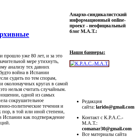
Анархо-синдикалистский
информационный online-
проект - неофициальный
блог М.А.Т.:
архивные
Наши баннеры:
 прошло уже 80 лет, и за это
начительной мере утихнуть,
ому анализу тех давних
будто война в Испании
если судить по тем спорам,
 и околонаучных кругах в самой
это нельзя считать случайным.
ношении, одной из самых
пела сокрушительное
Редакция
енно-политические течения и
сайта:
larido@gmail.com
 пор, в той или иной степени,
в Испании как подтверждение
Контакт с К.Р.А.С.-
пций.
М.А.Т.:
comanar30@gmail.com
Все материалы сайта